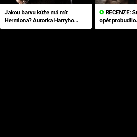
Jakou barvu kůže má mít
RECENZE: Smrtelné zlo se
Hermiona? Autorka Harryho
opět probudilo
Pottera přišla s ráznou
přichází s neo
odpovědí
hororovou nab