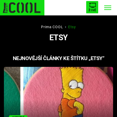
ŽIVĚ
STARHOUSE
BUFFY, PŘEMOŽITELKA UPÍRŮ
Trendy:
Prima COOL
Etsy
ETSY
ESCAPE
PLNEJ KOTEL
AVENGERS 5
NEJNOVĚJŠÍ ČLÁNKY KE ŠTÍTKU „ETSY“
Témata
Filmy
Seriály
Hry