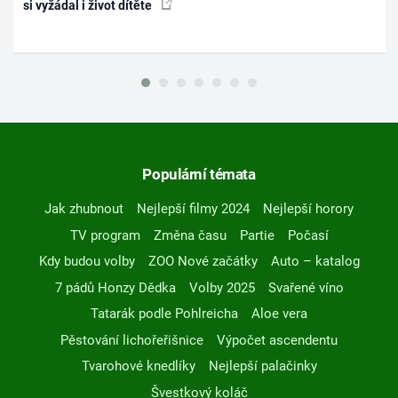
si vyžádal i život dítěte
Populární témata
Jak zhubnout
Nejlepší filmy 2024
Nejlepší horory
TV program
Změna času
Partie
Počasí
Kdy budou volby
ZOO Nové začátky
Auto – katalog
7 pádů Honzy Dědka
Volby 2025
Svařené víno
Tatarák podle Pohlreicha
Aloe vera
Pěstování lichořeřišnice
Výpočet ascendentu
Tvarohové knedlíky
Nejlepší palačinky
Švestkový koláč