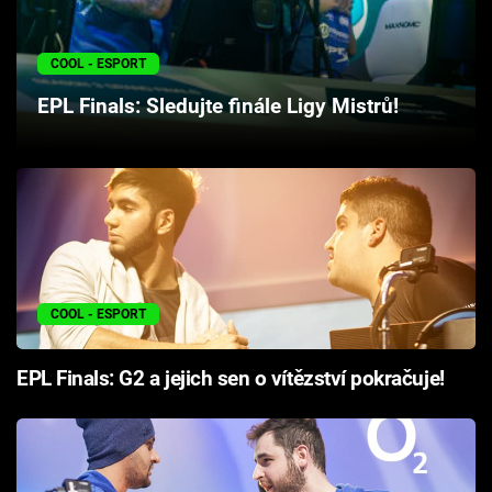
Cool Esport
COOL - ESPORT
Pořady
EPL Finals: Sledujte finále Ligy Mistrů!
TV Program
Sledujte prima+
Přihlášení
COOL - ESPORT
Sledujte nás
EPL Finals: G2 a jejich sen o vítězství pokračuje!