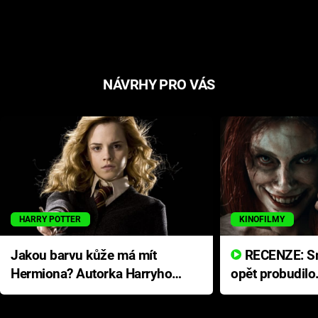
NÁVRHY PRO VÁS
HARRY POTTER
KINOFILMY
Jakou barvu kůže má mít
RECENZE: Smrtelné zlo se
Hermiona? Autorka Harryho
opět probudilo
Pottera přišla s ráznou
přichází s neo
odpovědí
hororovou nab