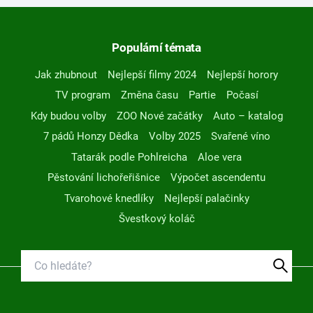
Populární témata
Jak zhubnout
Nejlepší filmy 2024
Nejlepší horory
TV program
Změna času
Partie
Počasí
Kdy budou volby
ZOO Nové začátky
Auto – katalog
7 pádů Honzy Dědka
Volby 2025
Svařené víno
Tatarák podle Pohlreicha
Aloe vera
Pěstování lichořeřišnice
Výpočet ascendentu
Tvarohové knedlíky
Nejlepší palačinky
Švestkový koláč