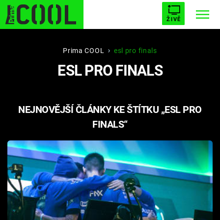
ŽIVĚ
STARHOUSE
BUFFY, PŘEMOŽITELKA UPÍRŮ
Trendy:
Prima COOL
esl pro finals
ESL PRO FINALS
ESCAPE
PLNEJ KOTEL
AVENGERS 5
NEJNOVĚJŠÍ ČLÁNKY KE ŠTÍTKU „ESL PRO
FINALS“
Témata
Filmy
Seriály
Hry