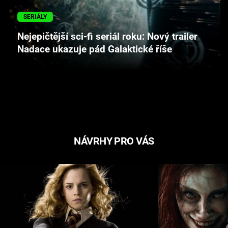
Cool Esport
SERIÁLY
Pořady
Nejepičtější sci-fi seriál roku: Nový trailer
Nadace ukazuje pád Galaktické říše
TV Program
Sledujte prima+
Přihlášení
NÁVRHY PRO VÁS
Sledujte nás