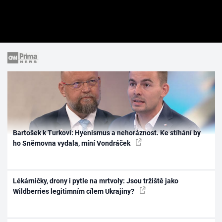
Bartošek k Turkovi: Hyenismus a nehoráznost. Ke stíhání by
ho Sněmovna vydala, míní Vondráček
Lékárničky, drony i pytle na mrtvoly: Jsou tržiště jako
Wildberries legitimním cílem Ukrajiny?