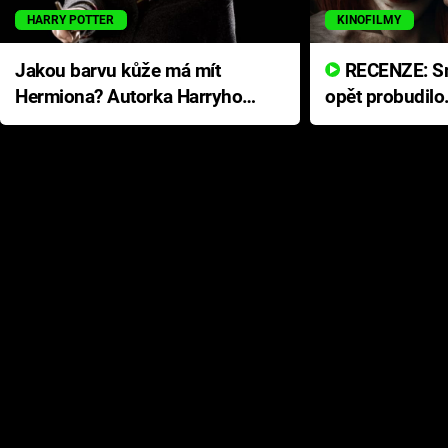
HARRY POTTER
KINOFILMY
Jakou barvu kůže má mít
RECENZE: Smrtelné zlo se
Hermiona? Autorka Harryho
opět probudilo
Pottera přišla s ráznou
přichází s neo
odpovědí
hororovou nab