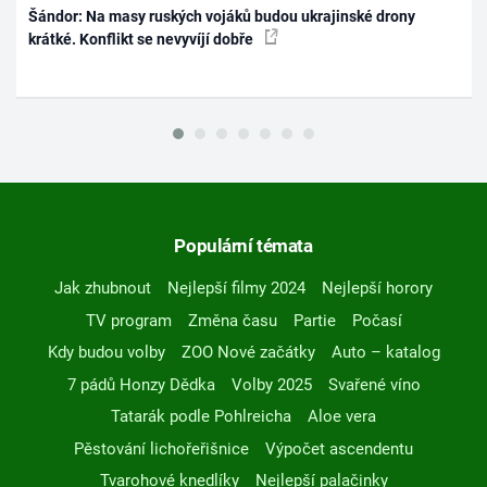
Šándor: Na masy ruských vojáků budou ukrajinské drony
krátké. Konflikt se nevyvíjí dobře
Populární témata
Jak zhubnout
Nejlepší filmy 2024
Nejlepší horory
TV program
Změna času
Partie
Počasí
Kdy budou volby
ZOO Nové začátky
Auto – katalog
7 pádů Honzy Dědka
Volby 2025
Svařené víno
Tatarák podle Pohlreicha
Aloe vera
Pěstování lichořeřišnice
Výpočet ascendentu
Tvarohové knedlíky
Nejlepší palačinky