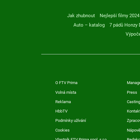
Jak zhubnout
Nejlepší filmy 2024
Auto – katalog
7 pádů Honzy 
Výpoče
O FTV Prima
Manag
Volná místa
Press
Reklama
Casting
HbbTV
Kontak
Podmínky užívání
Zpraco
Cookies
Nápov
Vlastník FTV Prima spol. s r.o.
Redak