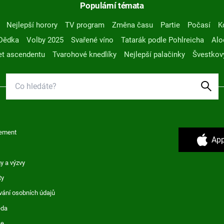
Populární témata
Nejlepší horory
TV program
Změna času
Partie
Počasí
K
Dědka
Volby 2025
Svařené víno
Tatarák podle Pohlreicha
Alo
t ascendentu
Tvarohové knedlíky
Nejlepší palačinky
Švestkov
ement
App
y a výzvy
ty
vání osobních údajů
ěda
ce