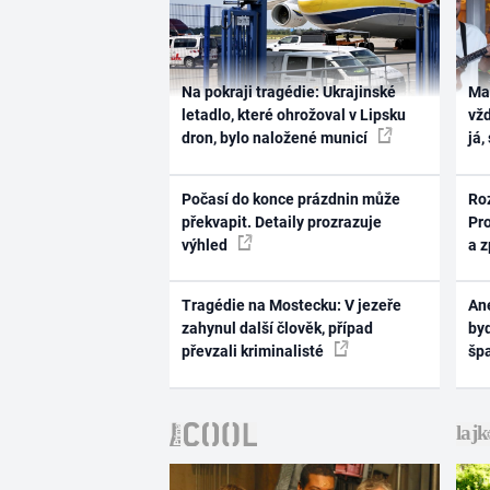
Na pokraji tragédie: Ukrajinské
Ma
letadlo, které ohrožoval v Lipsku
vž
dron, bylo naložené municí
já,
Počasí do konce prázdnin může
Ro
překvapit. Detaily prozrazuje
Pr
výhled
a 
Tragédie na Mostecku: V jezeře
Ane
zahynul další člověk, případ
byd
převzali kriminalisté
šp