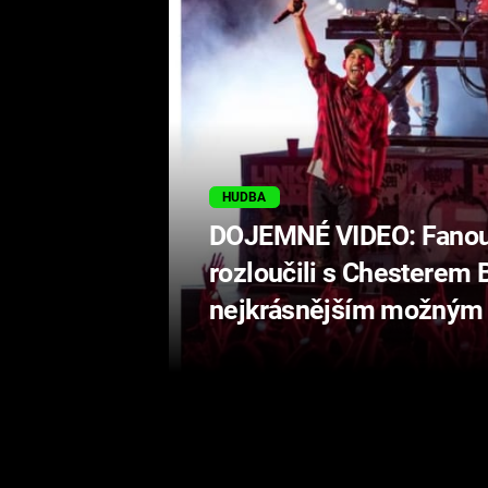
HUDBA
DOJEMNÉ VIDEO: Fanouš
rozloučili s Chesterem
nejkrásnějším možným