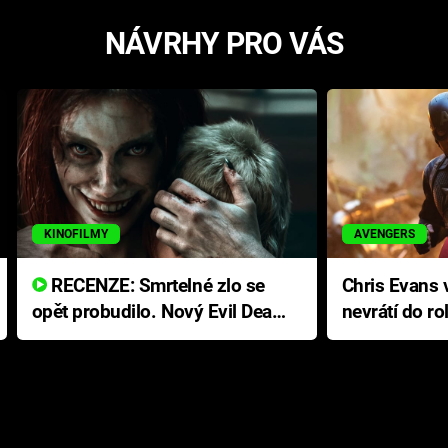
NÁVRHY PRO VÁS
KINOFILMY
AVENGERS
RECENZE: Smrtelné zlo se
Chris Evans v
opět probudilo. Nový Evil Dead
nevrátí do ro
přichází s neodolatelnou
Ameriky
hororovou nabídkou