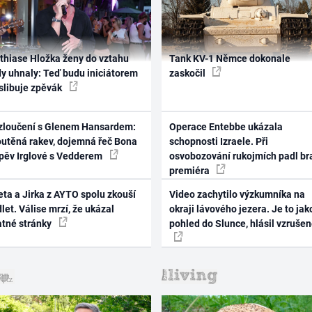
thiase Hložka ženy do vztahu
Tank KV-1 Němce dokonale
dy uhnaly: Teď budu iniciátorem
zaskočil
 slibuje zpěvák
zloučení s Glenem Hansardem:
Operace Entebbe ukázala
outěná rakev, dojemná řeč Bona
schopnosti Izraele. Při
zpěv Irglové s Vedderem
osvobozování rukojmích padl br
premiéra
ta a Jirka z AYTO spolu zkouší
Video zachytilo výzkumníka na
let. Válise mrzí, že ukázal
okraji lávového jezera. Je to jak
atné stránky
pohled do Slunce, hlásil vzruše