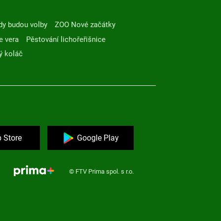
dy budou volby
ZOO Nové začátky
e vera
Pěstování lichořeřišnice
ý koláč
 Store
Google Play
© FTV Prima spol. s r.o.