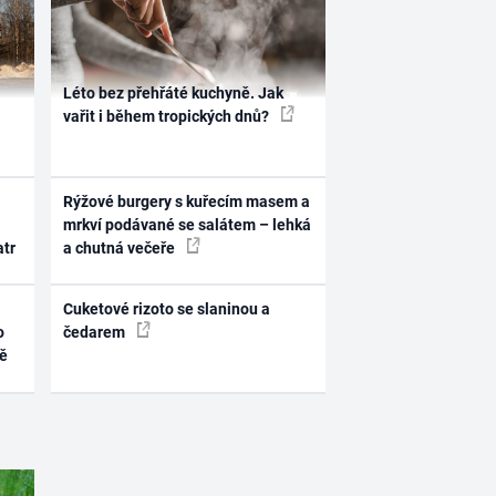
Léto bez přehřáté kuchyně. Jak
vařit i během tropických dnů?
Rýžové burgery s kuřecím masem a
mrkví podávané se salátem – lehká
atr
a chutná večeře
Cuketové rizoto se slaninou a
o
čedarem
ně