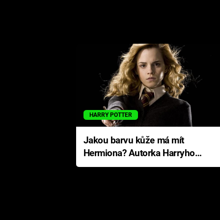
HARRY POTTER
Jakou barvu kůže má mít
Hermiona? Autorka Harryho
Pottera přišla s ráznou
odpovědí