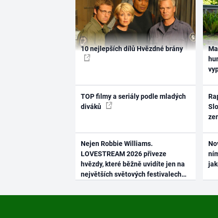
10 nejlepších dílů Hvězdné brány
Ma
hum
vy
TOP filmy a seriály podle mladých
Rap
diváků
Slo
ze
Nejen Robbie Williams.
No
LOVESTREAM 2026 přiveze
ním
hvězdy, které běžně uvidíte jen na
ja
největších světových festivalech