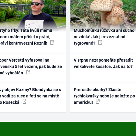
rtyho frky: Táta kvůli mému
Muchomůrku růžovku ani sucho
oru málem přišel o práci,
nezdolá! Jak ji rozeznat od
práví kontroverzní Řezník
tygrované?
per Vercetti vyfasoval na
V srpnu nezapomeňte přesadit
vensku 5 let vězení, pak bude ze
velkokvěté kosatce. Jak na to?
mě vyhoštěn
vý objev Kazmy? Blondýnka se s
Přerostlé okurky? Zkuste
 vodí za ruce a fotí se na místě
rychlokvašky nebo je naložte po
ko Rosecká
americku!