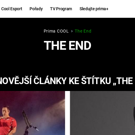
Cool Esport
Pořady
TV Program
Sledujte prima+
Prima COOL
The End
Hry
Zábava
THE END
MAFIA
ZÁBAVN
GALERI
GTA 6
NEJLEP
OVĚJŠÍ ČLÁNKY KE ŠTÍTKU „THE
KINGDOM
KOMEDI
COME:
DELIVERANCE
CHUCK
NORRIS
ESPORT
DEADP