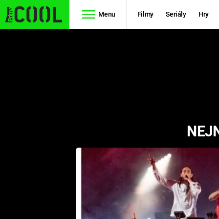
Menu
Filmy
Seriály
Hry
Seriály
Filmy
SIMPSONOVI
STAR WARS
HVĚZDNÁ
AVENGERS
BRÁNA
NEJN
RYCHLE A
TEORIE
ZBĚSILE 10
VELKÉHO
PREDÁTOR
TŘESKU
FUTURAMA