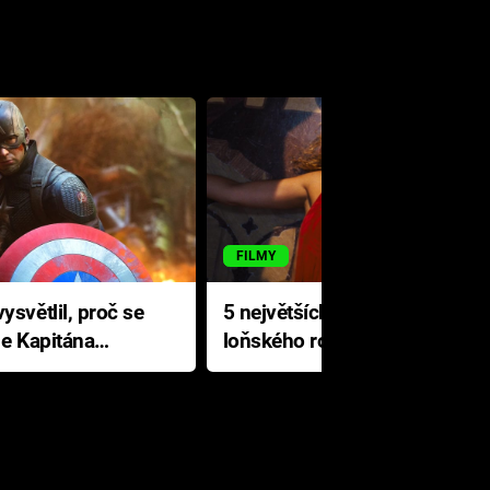
FILMY
ysvětlil, proč se
5 největších propadáků
le Kapitána
loňského roku: Disney na
jediné katastrofě prodělal 200
milionů dolarů