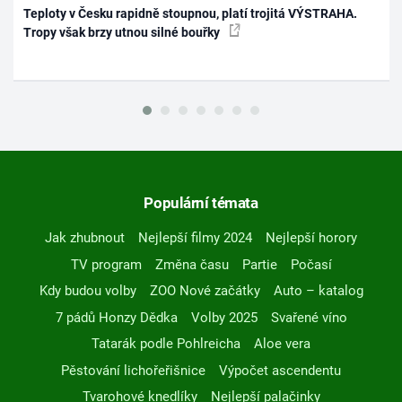
Teploty v Česku rapidně stoupnou, platí trojitá VÝSTRAHA.
Tropy však brzy utnou silné bouřky
Populární témata
Jak zhubnout
Nejlepší filmy 2024
Nejlepší horory
TV program
Změna času
Partie
Počasí
Kdy budou volby
ZOO Nové začátky
Auto – katalog
7 pádů Honzy Dědka
Volby 2025
Svařené víno
Tatarák podle Pohlreicha
Aloe vera
Pěstování lichořeřišnice
Výpočet ascendentu
Tvarohové knedlíky
Nejlepší palačinky