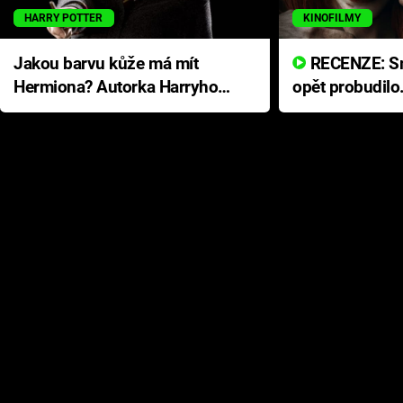
HARRY POTTER
KINOFILMY
Jakou barvu kůže má mít
RECENZE: Smrtelné zlo se
Hermiona? Autorka Harryho
opět probudilo
Pottera přišla s ráznou
přichází s neo
odpovědí
hororovou nab