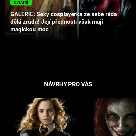
OSTATNÍ
Cool Esport
GALERIE: Sexy cosplayerka ze sebe ráda
Pořady
dělá zrůdu! Její přednosti však mají
magickou moc
TV Program
Sledujte prima+
Přihlášení
NÁVRHY PRO VÁS
Sledujte nás