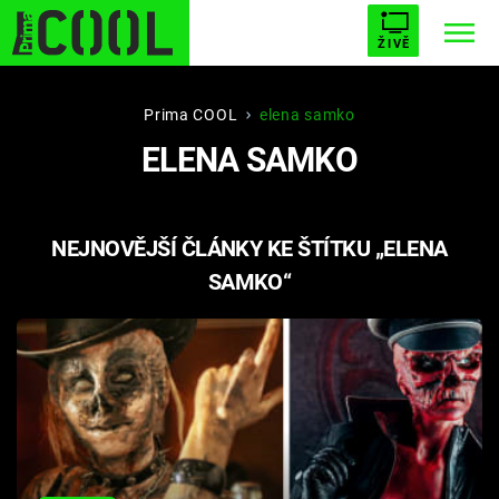
ŽIVĚ
STARHOUSE
BUFFY, PŘEMOŽITELKA UPÍRŮ
Trendy:
Prima COOL
elena samko
ELENA SAMKO
ESCAPE
PLNEJ KOTEL
AVENGERS 5
NEJNOVĚJŠÍ ČLÁNKY KE ŠTÍTKU „ELENA
SAMKO“
Témata
Filmy
Seriály
Hry