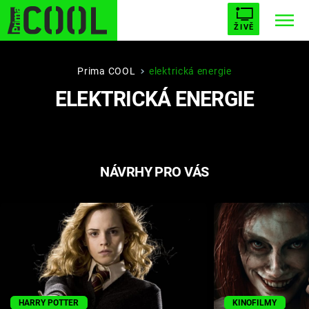
ŽIVĚ
STARHOUSE
BUFFY, PŘEMOŽITELKA UPÍRŮ
Trendy:
Prima COOL
elektrická energie
ELEKTRICKÁ ENERGIE
ESCAPE
PLNEJ KOTEL
AVENGERS 5
NÁVRHY PRO VÁS
Témata
Filmy
Seriály
Hry
HARRY POTTER
KINOFILMY