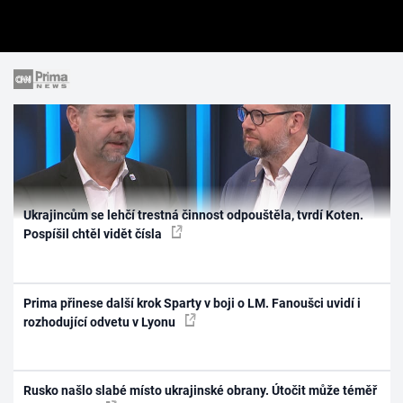
Ukrajincům se lehčí trestná činnost odpouštěla, tvrdí Koten.
Pospíšil chtěl vidět čísla
Prima přinese další krok Sparty v boji o LM. Fanoušci uvidí i
rozhodující odvetu v Lyonu
Rusko našlo slabé místo ukrajinské obrany. Útočit může téměř