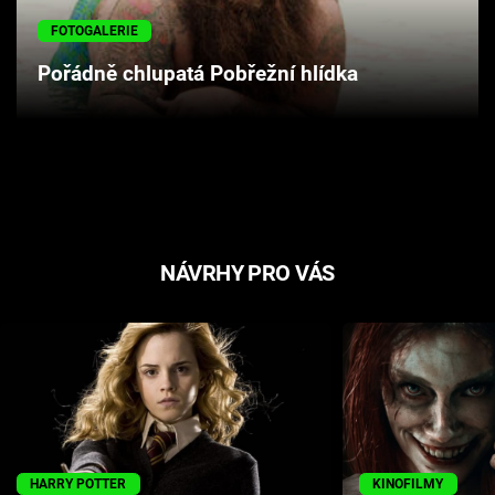
Cool Esport
FOTOGALERIE
Pořádně chlupatá Pobřežní hlídka
Pořady
TV Program
Sledujte prima+
Přihlášení
NÁVRHY PRO VÁS
Sledujte nás
HARRY POTTER
KINOFILMY