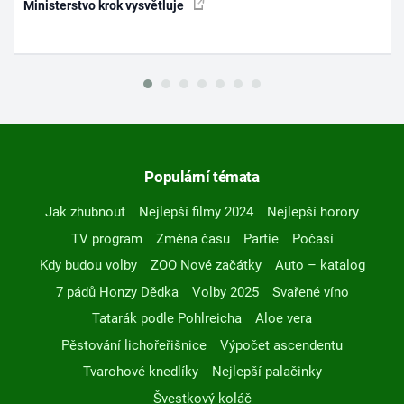
Ministerstvo krok vysvětluje
Populární témata
Jak zhubnout
Nejlepší filmy 2024
Nejlepší horory
TV program
Změna času
Partie
Počasí
Kdy budou volby
ZOO Nové začátky
Auto – katalog
7 pádů Honzy Dědka
Volby 2025
Svařené víno
Tatarák podle Pohlreicha
Aloe vera
Pěstování lichořeřišnice
Výpočet ascendentu
Tvarohové knedlíky
Nejlepší palačinky
Švestkový koláč