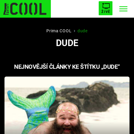
ŽIVĚ
STARHOUSE
BUFFY, PŘEMOŽITELKA UPÍRŮ
Trendy:
Prima COOL
dude
DUDE
ESCAPE
PLNEJ KOTEL
AVENGERS 5
NEJNOVĚJŠÍ ČLÁNKY KE ŠTÍTKU „DUDE“
Témata
Filmy
Seriály
Hry