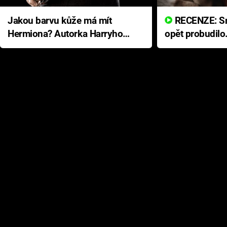
Jakou barvu kůže má mít
RECENZE: Smrtelné zlo se
Hermiona? Autorka Harryho
opět probudilo
Pottera přišla s ráznou
přichází s neo
odpovědí
hororovou nab