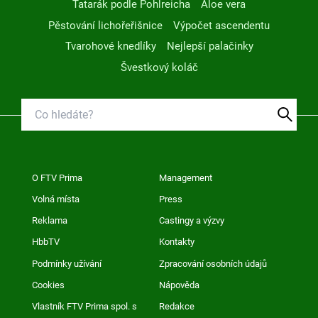
Tatarák podle Pohlreicha
Aloe vera
Pěstování lichořeřišnice
Výpočet ascendentu
Tvarohové knedlíky
Nejlepší palačinky
Švestkový koláč
O FTV Prima
Management
Volná místa
Press
Reklama
Castingy a výzvy
HbbTV
Kontakty
Podmínky užívání
Zpracování osobních údajů
Cookies
Nápověda
Vlastník FTV Prima spol. s
Redakce