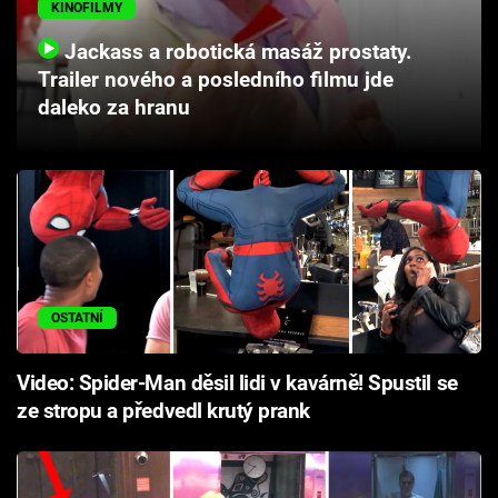
KINOFILMY
Cool Esport
Jackass a robotická masáž prostaty.
Pořady
Trailer nového a posledního filmu jde
daleko za hranu
TV Program
Sledujte prima+
Přihlášení
OSTATNÍ
Sledujte nás
Video: Spider-Man děsil lidi v kavárně! Spustil se
ze stropu a předvedl krutý prank