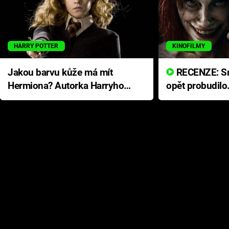
HARRY POTTER
KINOFILMY
Jakou barvu kůže má mít
RECENZE: Smrtelné zlo se
Hermiona? Autorka Harryho
opět probudilo
Pottera přišla s ráznou
přichází s neo
odpovědí
hororovou nab