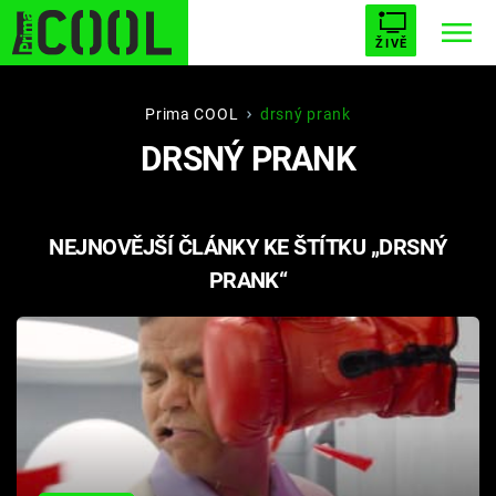
ŽIVĚ
STARHOUSE
BUFFY, PŘEMOŽITELKA UPÍRŮ
Trendy:
Prima COOL
drsný prank
DRSNÝ PRANK
ESCAPE
PLNEJ KOTEL
AVENGERS 5
NEJNOVĚJŠÍ ČLÁNKY KE ŠTÍTKU „DRSNÝ
PRANK“
Témata
Filmy
Seriály
Hry