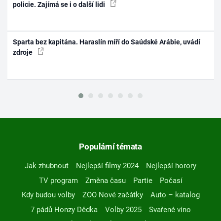
policie. Zajímá se i o další lidi
Sparta bez kapitána. Haraslín míří do Saúdské Arábie, uvádí
zdroje
Populární témata
Jak zhubnout
Nejlepší filmy 2024
Nejlepší horory
TV program
Změna času
Partie
Počasí
Kdy budou volby
ZOO Nové začátky
Auto – katalog
7 pádů Honzy Dědka
Volby 2025
Svařené víno