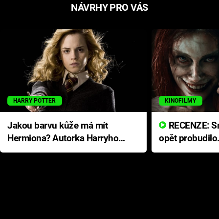
NÁVRHY PRO VÁS
HARRY POTTER
KINOFILMY
Jakou barvu kůže má mít
RECENZE: Smrtelné zlo se
Hermiona? Autorka Harryho
opět probudilo
Pottera přišla s ráznou
přichází s neo
odpovědí
hororovou nab