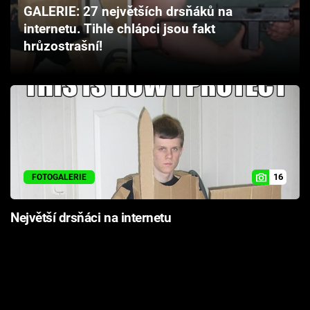
GALERIE: 27 největších drsňáků na
Cool Esport
internetu. Tihle chlápci jsou fakt
hrůzostrašní!
Pořady
TV Program
Sledujte prima+
Přihlášení
16
FOTOGALERIE
Sledujte nás
Největší drsňáci na internetu