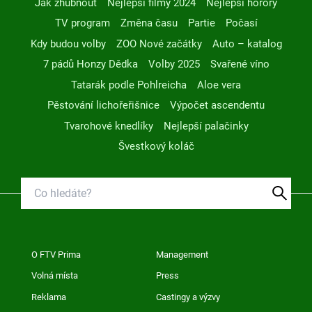
Jak zhubnout
Nejlepší filmy 2024
Nejlepší horory
TV program
Změna času
Partie
Počasí
Kdy budou volby
ZOO Nové začátky
Auto – katalog
7 pádů Honzy Dědka
Volby 2025
Svařené víno
Tatarák podle Pohlreicha
Aloe vera
Pěstování lichořeřišnice
Výpočet ascendentu
Tvarohové knedlíky
Nejlepší palačinky
Švestkový koláč
O FTV Prima
Management
Volná místa
Press
Reklama
Castingy a výzvy