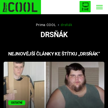
ŽIVĚ
STARHOUSE
BUFFY, PŘEMOŽITELKA UPÍRŮ
Trendy:
Prima COOL
drsňák
DRSŇÁK
ESCAPE
PLNEJ KOTEL
AVENGERS 5
NEJNOVĚJŠÍ ČLÁNKY KE ŠTÍTKU „DRSŇÁK“
Témata
Filmy
Seriály
Hry
OSTATNÍ