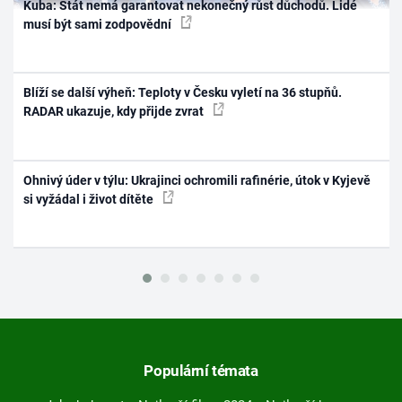
Kuba: Stát nemá garantovat nekonečný růst důchodů. Lidé
musí být sami zodpovědní
Blíží se další výheň: Teploty v Česku vyletí na 36 stupňů.
RADAR ukazuje, kdy přijde zvrat
Ohnivý úder v týlu: Ukrajinci ochromili rafinérie, útok v Kyjevě
si vyžádal i život dítěte
Populární témata