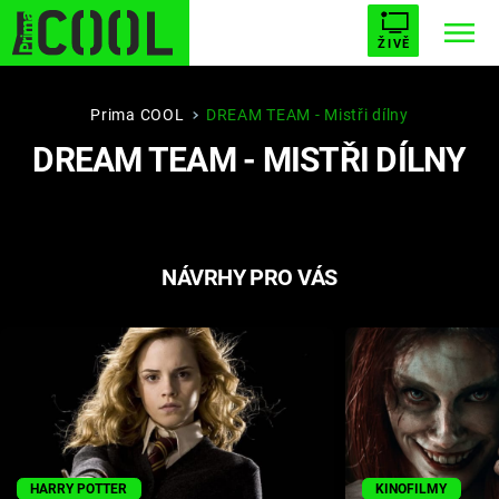
ŽIVĚ
STARHOUSE
BUFFY, PŘEMOŽITELKA UPÍRŮ
Trendy:
Prima COOL
DREAM TEAM - Mistři dílny
DREAM TEAM - MISTŘI DÍLNY
ESCAPE
PLNEJ KOTEL
AVENGERS 5
NÁVRHY PRO VÁS
Témata
Filmy
Seriály
Hry
HARRY POTTER
KINOFILMY