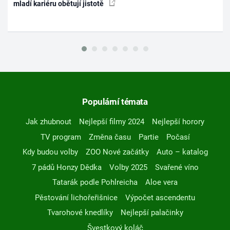
mladí kariéru obětují jistotě
Populární témata
Jak zhubnout
Nejlepší filmy 2024
Nejlepší horory
TV program
Změna času
Partie
Počasí
Kdy budou volby
ZOO Nové začátky
Auto – katalog
7 pádů Honzy Dědka
Volby 2025
Svařené víno
Tatarák podle Pohlreicha
Aloe vera
Pěstování lichořeřišnice
Výpočet ascendentu
Tvarohové knedlíky
Nejlepší palačinky
Švestkový koláč