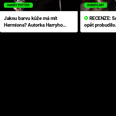
HARRY POTTER
KINOFILMY
Jakou barvu kůže má mít
RECENZE: Smrtelné zlo se
Hermiona? Autorka Harryho
opět probudilo
Pottera přišla s ráznou
přichází s neo
odpovědí
hororovou nab