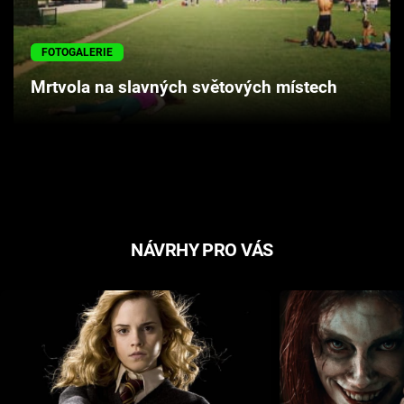
Cool Esport
FOTOGALERIE
Pořady
Mrtvola na slavných světových místech
TV Program
Sledujte prima+
Přihlášení
NÁVRHY PRO VÁS
Sledujte nás