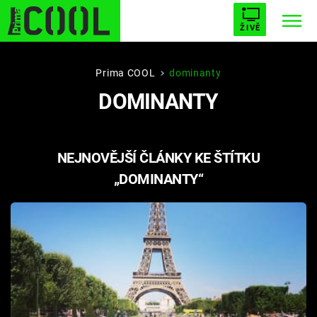
ŽIVĚ
STARHOUSE
BUFFY, PŘEMOŽITELKA UPÍRŮ
Trendy:
Prima COOL
dominanty
DOMINANTY
ESCAPE
PLNEJ KOTEL
AVENGERS 5
NEJNOVĚJŠÍ ČLÁNKY KE ŠTÍTKU
„DOMINANTY“
Témata
Filmy
Seriály
Hry