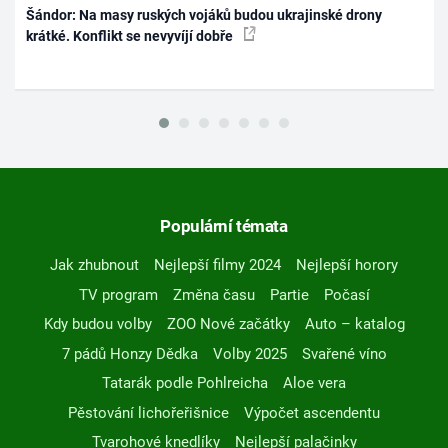
Šándor: Na masy ruských vojáků budou ukrajinské drony
krátké. Konflikt se nevyvíjí dobře
Populární témata
Jak zhubnout
Nejlepší filmy 2024
Nejlepší horory
TV program
Změna času
Partie
Počasí
Kdy budou volby
ZOO Nové začátky
Auto – katalog
7 pádů Honzy Dědka
Volby 2025
Svařené víno
Tatarák podle Pohlreicha
Aloe vera
Pěstování lichořeřišnice
Výpočet ascendentu
Tvarohové knedlíky
Nejlepší palačinky