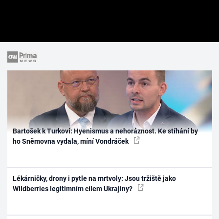
Bartošek k Turkovi: Hyenismus a nehoráznost. Ke stíhání by
ho Sněmovna vydala, míní Vondráček
Lékárničky, drony i pytle na mrtvoly: Jsou tržiště jako
Wildberries legitimním cílem Ukrajiny?