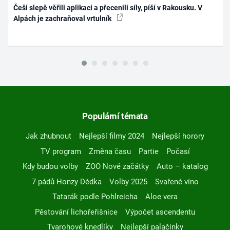
Češi slepě věřili aplikaci a přecenili síly, píší v Rakousku. V
Alpách je zachraňoval vrtulník
Populární témata
Jak zhubnout
Nejlepší filmy 2024
Nejlepší horory
TV program
Změna času
Partie
Počasí
Kdy budou volby
ZOO Nové začátky
Auto – katalog
7 pádů Honzy Dědka
Volby 2025
Svařené víno
Tatarák podle Pohlreicha
Aloe vera
Pěstování lichořeřišnice
Výpočet ascendentu
Tvarohové knedlíky
Nejlepší palačinky