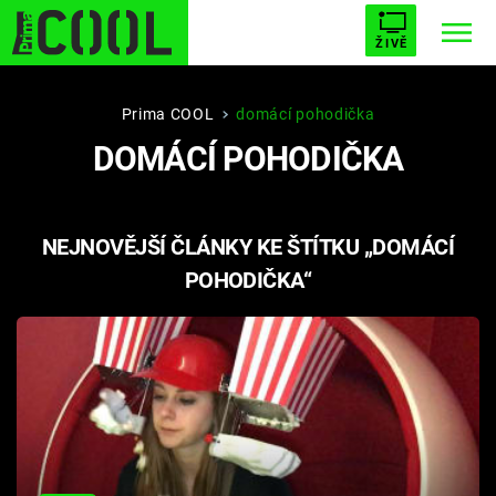
ŽIVĚ
STARHOUSE
BUFFY, PŘEMOŽITELKA UPÍRŮ
Trendy:
Prima COOL
domácí pohodička
DOMÁCÍ POHODIČKA
ESCAPE
PLNEJ KOTEL
AVENGERS 5
NEJNOVĚJŠÍ ČLÁNKY KE ŠTÍTKU „DOMÁCÍ
POHODIČKA“
Témata
Přihlášení
Sledujte nás