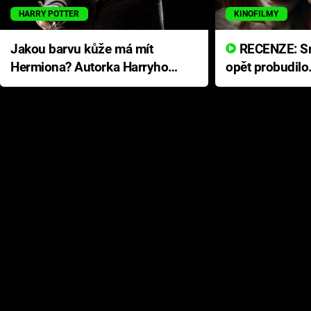
HARRY POTTER
KINOFILMY
Jakou barvu kůže má mít
RECENZE: Smrtelné zlo se
Hermiona? Autorka Harryho
opět probudilo
Pottera přišla s ráznou
přichází s neo
odpovědí
hororovou nab