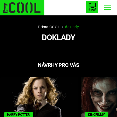
ŽIVĚ
STARHOUSE
BUFFY, PŘEMOŽITELKA UPÍRŮ
Trendy:
Prima COOL
doklady
DOKLADY
ESCAPE
PLNEJ KOTEL
AVENGERS 5
NÁVRHY PRO VÁS
Témata
Filmy
Seriály
Hry
HARRY POTTER
KINOFILMY