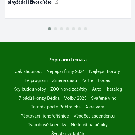
si vyžádal i život dítěte
Populární témata
Jak zhubnout
Nejlepší filmy 2024
Nejlepší horory
TV program
Změna času
Partie
Počasí
Kdy budou volby
ZOO Nové začátky
Auto – katalog
7 pádů Honzy Dědka
Volby 2025
Svařené víno
Tatarák podle Pohlreicha
Aloe vera
Pěstování lichořeřišnice
Výpočet ascendentu
Tvarohové knedlíky
Nejlepší palačinky
Švestkový koláč