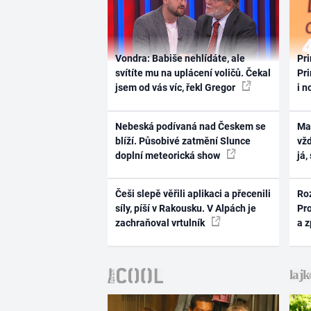
Vondra: Babiše nehlídáte, ale
Pri
svítíte mu na uplácení voličů. Čekal
Pri
jsem od vás víc, řekl Gregor
i n
Nebeská podívaná nad Českem se
Ma
blíží. Působivé zatmění Slunce
vž
doplní meteorická show
já,
Češi slepě věřili aplikaci a přecenili
Ro
síly, píší v Rakousku. V Alpách je
Pr
zachraňoval vrtulník
a 