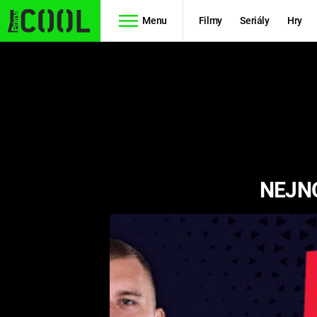
Menu
Filmy
Seriály
Hry
Seriály
Filmy
SIMPSONOVI
STAR WARS
HVĚZDNÁ
AVENGERS
BRÁNA
NEJNO
RYCHLE A
TEORIE
ZBĚSILE 10
VELKÉHO
PREDÁTOR
TŘESKU
FUTURAMA