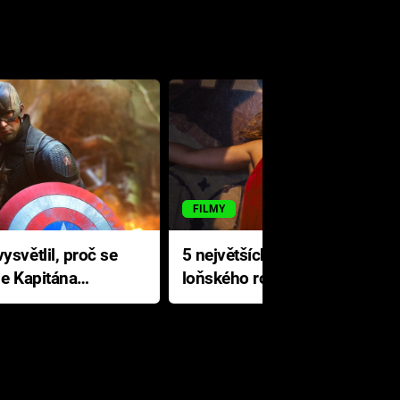
FILMY
ysvětlil, proč se
5 největších propadáků
le Kapitána
loňského roku: Disney na
jediné katastrofě prodělal 200
milionů dolarů