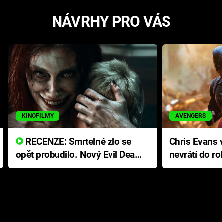
NÁVRHY PRO VÁS
KINOFILMY
AVENGERS
RECENZE: Smrtelné zlo se
Chris Evans v
opět probudilo. Nový Evil Dead
nevrátí do ro
přichází s neodolatelnou
Ameriky
hororovou nabídkou