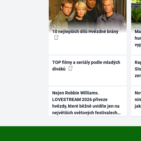
10 nejlepších dílů Hvězdné brány
Ma
hum
vy
TOP filmy a seriály podle mladých
Rap
diváků
Slo
ze
Nejen Robbie Williams.
No
LOVESTREAM 2026 přiveze
ním
hvězdy, které běžně uvidíte jen na
ja
největších světových festivalech