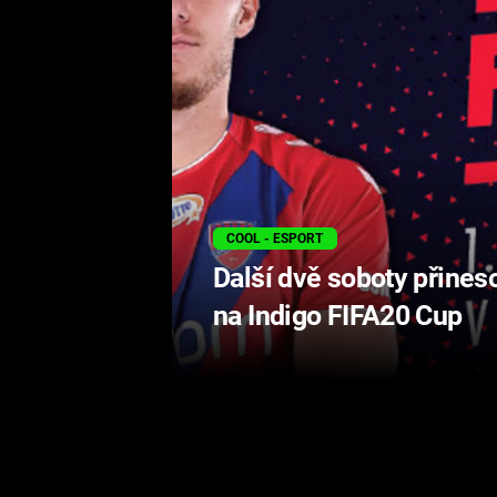
COOL - ESPORT
Další dvě soboty přines
na Indigo FIFA20 Cup