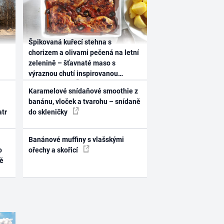
Špikovaná kuřecí stehna s
chorizem a olivami pečená na letní
zelenině – šťavnaté maso s
výraznou chutí inspirovanou
Španělskem
Karamelové snídaňové smoothie z
banánu, vloček a tvarohu – snídaně
atr
do skleničky
Banánové muffiny s vlašskými
o
ořechy a skořicí
ně