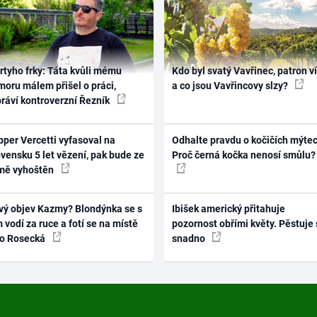
rtyho frky: Táta kvůli mému
Kdo byl svatý Vavřinec, patron v
oru málem přišel o práci,
a co jsou Vavřincovy slzy?
práví kontroverzní Řezník
per Vercetti vyfasoval na
Odhalte pravdu o kočičích mýtec
vensku 5 let vězení, pak bude ze
Proč černá kočka nenosí smůlu?
mě vyhoštěn
vý objev Kazmy? Blondýnka se s
Ibišek americký přitahuje
 vodí za ruce a fotí se na místě
pozornost obřími květy. Pěstuje 
ko Rosecká
snadno