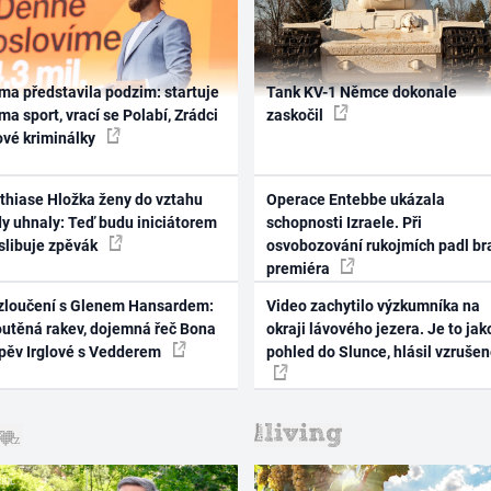
ma představila podzim: startuje
Tank KV-1 Němce dokonale
ma sport, vrací se Polabí, Zrádci
zaskočil
ové kriminálky
thiase Hložka ženy do vztahu
Operace Entebbe ukázala
dy uhnaly: Teď budu iniciátorem
schopnosti Izraele. Při
 slibuje zpěvák
osvobozování rukojmích padl br
premiéra
zloučení s Glenem Hansardem:
Video zachytilo výzkumníka na
outěná rakev, dojemná řeč Bona
okraji lávového jezera. Je to jak
zpěv Irglové s Vedderem
pohled do Slunce, hlásil vzruše