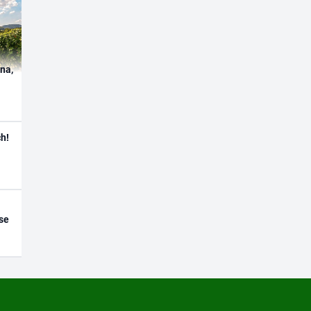
ína,
h!
se