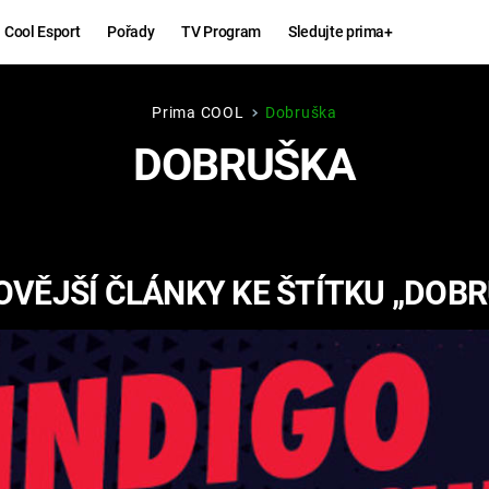
Cool Esport
Pořady
TV Program
Sledujte prima+
Prima COOL
Dobruška
Hry
Zábava
DOBRUŠKA
MAFIA
ZÁBAVN
GALERI
GTA 6
NEJLEP
VĚJŠÍ ČLÁNKY KE ŠTÍTKU „DOB
KINGDOM
KOMEDI
COME:
DELIVERANCE
CHUCK
NORRIS
ESPORT
DEADP