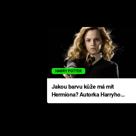
HARRY POTTER
Jakou barvu kůže má mít
Hermiona? Autorka Harryho
Pottera přišla s ráznou
odpovědí