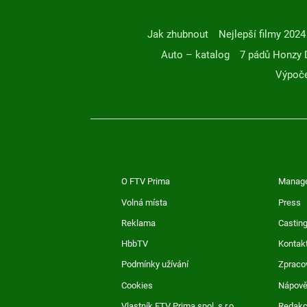
Jak zhubnout
Nejlepší filmy 2024
Auto – katalog
7 pádů Honzy 
Výpoče
O FTV Prima
Manag
Volná místa
Press
Reklama
Casting
HbbTV
Kontak
Podmínky užívání
Zpraco
Cookies
Nápov
Vlastník FTV Prima spol. s r.o.
Redak