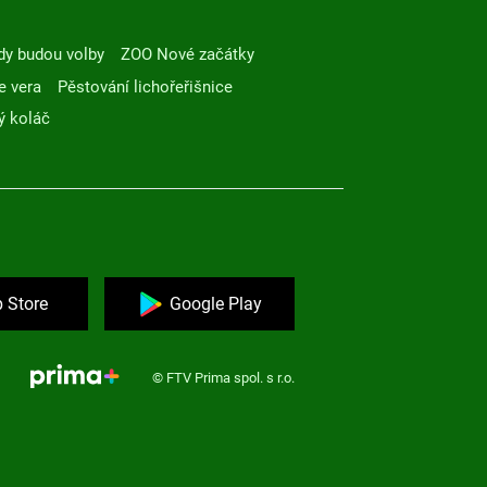
dy budou volby
ZOO Nové začátky
e vera
Pěstování lichořeřišnice
ý koláč
 Store
Google Play
© FTV Prima spol. s r.o.