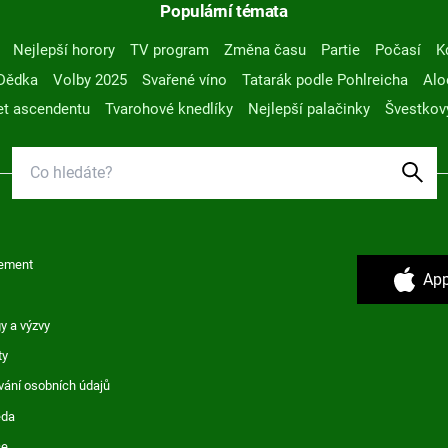
Populární témata
Nejlepší horory
TV program
Změna času
Partie
Počasí
K
Dědka
Volby 2025
Svařené víno
Tatarák podle Pohlreicha
Alo
t ascendentu
Tvarohové knedlíky
Nejlepší palačinky
Švestkov
ement
App
y a výzvy
ty
vání osobních údajů
ěda
ce