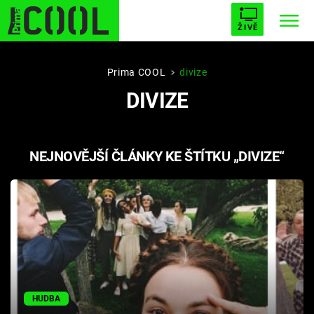
ŽIVĚ
STARHOUSE
BUFFY, PŘEMOŽITELKA UPÍRŮ
Trendy:
Prima COOL
divize
DIVIZE
ESCAPE
PLNEJ KOTEL
AVENGERS 5
NEJNOVĚJŠÍ ČLÁNKY KE ŠTÍTKU „DIVIZE“
Témata
Filmy
Seriály
Hry
HUDBA