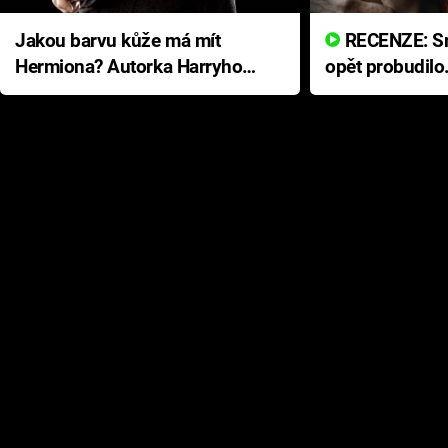
Jakou barvu kůže má mít
RECENZE: Smrtelné zlo se
Hermiona? Autorka Harryho
opět probudilo
Pottera přišla s ráznou
přichází s neo
odpovědí
hororovou nab