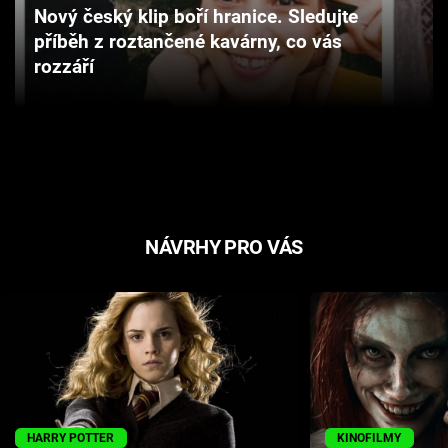
Nový český klip boří hranice. Sledujte
Cool Esport
příběh z roztančené kavárny, co vás
rozzáří
Pořady
TV Program
Sledujte prima+
Přihlášení
NÁVRHY PRO VÁS
Sledujte nás
HARRY POTTER
KINOFILMY