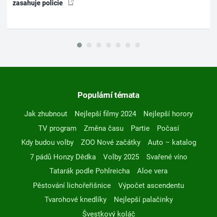
zasahuje policie
Populární témata
Jak zhubnout
Nejlepší filmy 2024
Nejlepší horory
TV program
Změna času
Partie
Počasí
Kdy budou volby
ZOO Nové začátky
Auto – katalog
7 pádů Honzy Dědka
Volby 2025
Svařené víno
Tatarák podle Pohlreicha
Aloe vera
Pěstování lichořeřišnice
Výpočet ascendentu
Tvarohové knedlíky
Nejlepší palačinky
Švestkový koláč