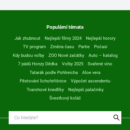
Populární témata
Jak zhubnout
Nejlepší filmy 2024
Nejlepší horory
TV program
Změna času
Partie
Počasí
Kdy budou volby
ZOO Nové začátky
Auto – katalog
7 pádů Honzy Dědka
Volby 2025
Svařené víno
Tatarák podle Pohlreicha
Aloe vera
Pěstování lichořeřišnice
Výpočet ascendentu
Tvarohové knedlíky
Nejlepší palačinky
Švestkový koláč