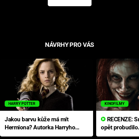
NÁVRHY PRO VÁS
HARRY POTTER
KINOFILMY
Jakou barvu kůže má mít
RECENZE: Smrtelné zlo se
Hermiona? Autorka Harryho
opět probudilo
Pottera přišla s ráznou
přichází s neo