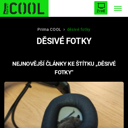
ŽIVĚ
STARHOUSE
BUFFY, PŘEMOŽITELKA UPÍRŮ
Trendy:
Prima COOL
děsivé fotky
DĚSIVÉ FOTKY
ESCAPE
PLNEJ KOTEL
AVENGERS 5
NEJNOVĚJŠÍ ČLÁNKY KE ŠTÍTKU „DĚSIVÉ
FOTKY“
Témata
Filmy
Seriály
Hry