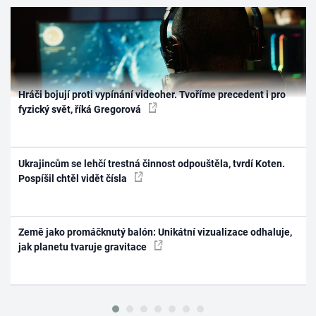
Hráči bojují proti vypínání videoher. Tvoříme precedent i pro
fyzický svět, říká Gregorová
Ukrajincům se lehčí trestná činnost odpouštěla, tvrdí Koten.
Pospíšil chtěl vidět čísla
Země jako promáčknutý balón: Unikátní vizualizace odhaluje,
jak planetu tvaruje gravitace