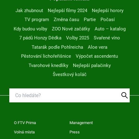
Jak zhubnout
Nejlepší filmy 2024
Nejlepší horory
TV program
Změna času
Partie
Počasí
Kdy budou volby
ZOO Nové začátky
Auto – katalog
7 pádů Honzy Dědka
Volby 2025
Svařené víno
Tatarák podle Pohlreicha
Aloe vera
Pěstování lichořeřišnice
Výpočet ascendentu
Tvarohové knedlíky
Nejlepší palačinky
Švestkový koláč
O FTV Prima
Management
Volná místa
Press