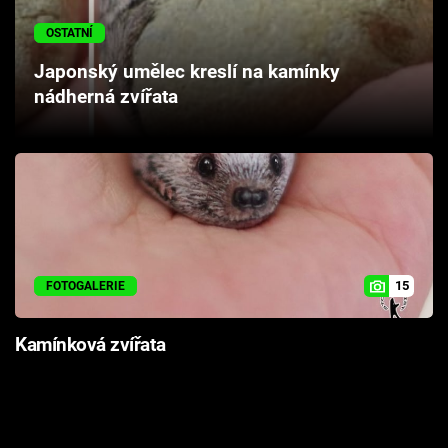
Cool Esport
OSTATNÍ
Pořady
Japonský umělec kreslí na kamínky
nádherná zvířata
TV Program
Sledujte prima+
Přihlášení
15
FOTOGALERIE
Sledujte nás
Kamínková zvířata