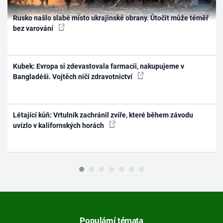
Rusko našlo slabé místo ukrajinské obrany. Útočit může téměř
bez varování
Kubek: Evropa si zdevastovala farmacii, nakupujeme v
Bangladéši. Vojtěch ničí zdravotnictví
Létající kůň: Vrtulník zachránil zvíře, které během závodu
uvízlo v kalifornských horách
Populární témata