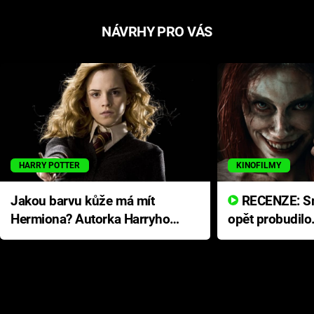
NÁVRHY PRO VÁS
HARRY POTTER
KINOFILMY
Jakou barvu kůže má mít
RECENZE: Smrtelné zlo se
Hermiona? Autorka Harryho
opět probudilo
Pottera přišla s ráznou
přichází s neo
odpovědí
hororovou nab