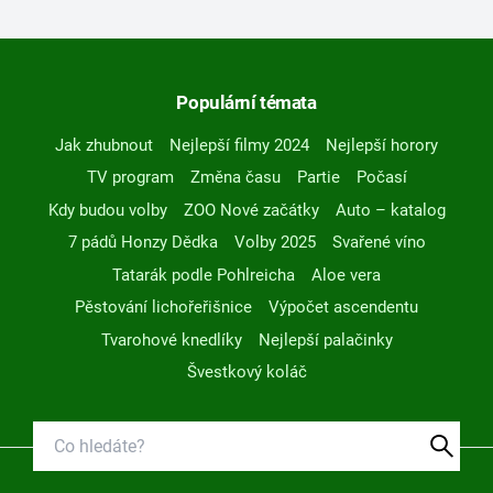
Populární témata
Jak zhubnout
Nejlepší filmy 2024
Nejlepší horory
TV program
Změna času
Partie
Počasí
Kdy budou volby
ZOO Nové začátky
Auto – katalog
7 pádů Honzy Dědka
Volby 2025
Svařené víno
Tatarák podle Pohlreicha
Aloe vera
Pěstování lichořeřišnice
Výpočet ascendentu
Tvarohové knedlíky
Nejlepší palačinky
Švestkový koláč