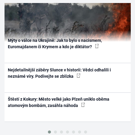
Mýty o válce na Ukrajině: Jak to bylo s nacismem,
Euromajdanem či Krymem a kdo je diktátor?
Nejdetailnější záběry Slunce v historii: Vědci odhalili i
neznámé víry. Podívejte se zblízka
Štěstí z Kokury: Město velké jako Plzeň uniklo oběma
atomovým bombám, zasáhla náhoda