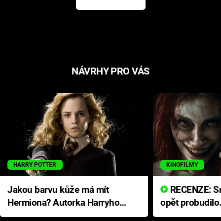
NÁVRHY PRO VÁS
HARRY POTTER
KINOFILMY
Jakou barvu kůže má mít
RECENZE: Smrtelné zlo se
Hermiona? Autorka Harryho
opět probudilo
Pottera přišla s ráznou
přichází s neo