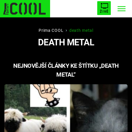
ŽIVĚ
STARHOUSE
BUFFY, PŘEMOŽITELKA UPÍRŮ
Trendy:
Prima COOL
death metal
DEATH METAL
ESCAPE
PLNEJ KOTEL
AVENGERS 5
NEJNOVĚJŠÍ ČLÁNKY KE ŠTÍTKU „DEATH
METAL“
Témata
Filmy
Seriály
Hry