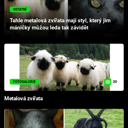
Cool Esport
OSTATNÍ
Pořady
Tahle metalová zvířata mají styl, který jim
máničky můžou leda tak závidět
TV Program
Sledujte prima+
Přihlášení
20
FOTOGALERIE
Sledujte nás
Metalová zvířata