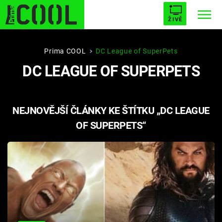
ŽIVĚ
STARHOUSE
BUFFY, PŘEMOŽITELKA UPÍRŮ
Trendy:
Prima COOL
DC League of SuperPets
DC LEAGUE OF SUPERPETS
ESCAPE
PLNEJ KOTEL
AVENGERS 5
NEJNOVĚJŠÍ ČLÁNKY KE ŠTÍTKU „DC LEAGUE
OF SUPERPETS“
Témata
Filmy
Seriály
Hry