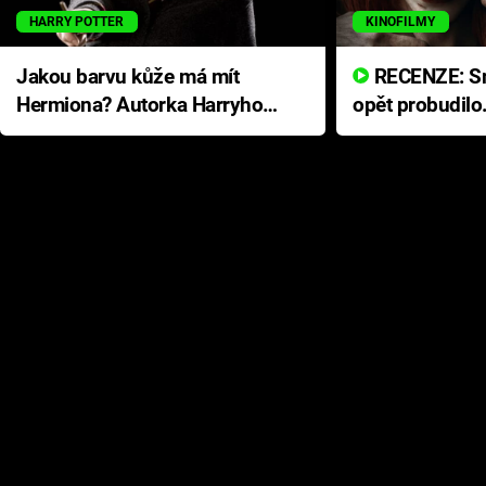
HARRY POTTER
KINOFILMY
Jakou barvu kůže má mít
RECENZE: Smrtelné zlo se
Hermiona? Autorka Harryho
opět probudilo
Pottera přišla s ráznou
přichází s neo
odpovědí
hororovou nab