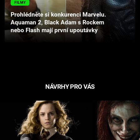
FILMY
Cool Esport
Prohlédněte si konkurenci Marvelu.
Pořady
Aquaman 2, Black Adam s Rockem
nebo Flash mají první upoutávky
TV Program
Sledujte prima+
Přihlášení
NÁVRHY PRO VÁS
Sledujte nás