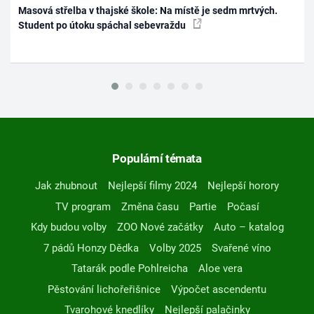
Masová střelba v thajské škole: Na místě je sedm mrtvých.
Student po útoku spáchal sebevraždu
Populární témata
Jak zhubnout
Nejlepší filmy 2024
Nejlepší horory
TV program
Změna času
Partie
Počasí
Kdy budou volby
ZOO Nové začátky
Auto – katalog
7 pádů Honzy Dědka
Volby 2025
Svařené víno
Tatarák podle Pohlreicha
Aloe vera
Pěstování lichořeřišnice
Výpočet ascendentu
Tvarohové knedlíky
Nejlepší palačinky