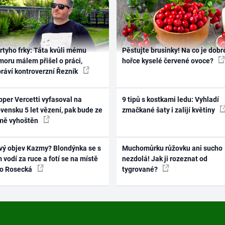
rtyho frky: Táta kvůli mému
Pěstujte brusinky! Na co je dobr
oru málem přišel o práci,
hořce kyselé červené ovoce?
práví kontroverzní Řezník
per Vercetti vyfasoval na
9 tipů s kostkami ledu: Vyhladí
vensku 5 let vězení, pak bude ze
zmačkané šaty i zalijí květiny
mě vyhoštěn
vý objev Kazmy? Blondýnka se s
Muchomůrku růžovku ani sucho
 vodí za ruce a fotí se na místě
nezdolá! Jak ji rozeznat od
ko Rosecká
tygrované?