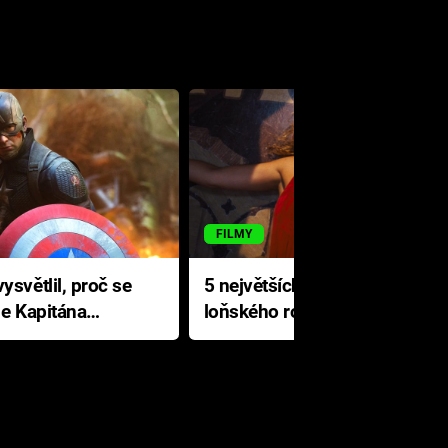
FILMY
ysvětlil, proč se
5 největších propadáků
le Kapitána
loňského roku: Disney na
jediné katastrofě prodělal 200
milionů dolarů