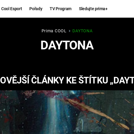
Cool Esport
Pořady
TV Program
Sledujte prima+
Prima COOL
DAYTONA
Hry
Zábava
DAYTONA
MAFIA
ZÁBAVN
GALERI
GTA 6
NEJLEP
OVĚJŠÍ ČLÁNKY KE ŠTÍTKU „DAY
KINGDOM
KOMEDI
COME:
DELIVERANCE
CHUCK
NORRIS
ESPORT
DEADP