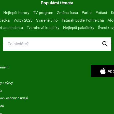
Populární témata
Nejlepší horory
TV program
Změna času
Partie
Počasí
K
Dědka
Volby 2025
Svařené víno
Tatarák podle Pohlreicha
Alo
t ascendentu
Tvarohové knedlíky
Nejlepší palačinky
Švestkov
ement
App
y a výzvy
ty
vání osobních údajů
ěda
ce