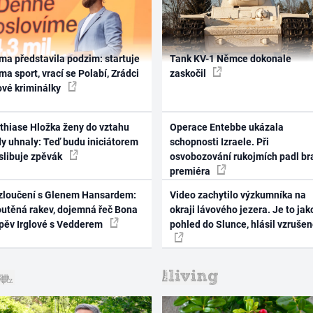
ma představila podzim: startuje
Tank KV-1 Němce dokonale
ma sport, vrací se Polabí, Zrádci
zaskočil
ové kriminálky
thiase Hložka ženy do vztahu
Operace Entebbe ukázala
dy uhnaly: Teď budu iniciátorem
schopnosti Izraele. Při
 slibuje zpěvák
osvobozování rukojmích padl br
premiéra
zloučení s Glenem Hansardem:
Video zachytilo výzkumníka na
outěná rakev, dojemná řeč Bona
okraji lávového jezera. Je to jak
zpěv Irglové s Vedderem
pohled do Slunce, hlásil vzruše