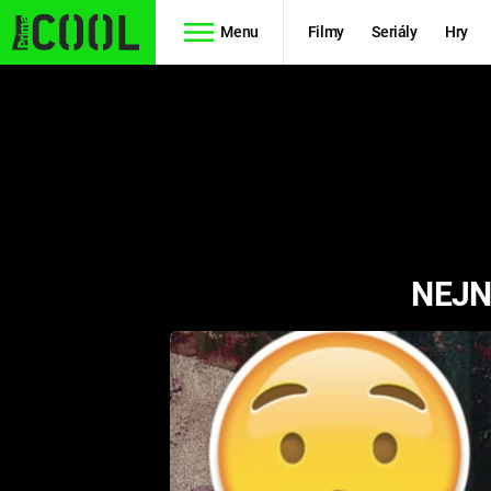
Menu
Filmy
Seriály
Hry
Seriály
Filmy
SIMPSONOVI
STAR WARS
HVĚZDNÁ
AVENGERS
BRÁNA
NEJN
RYCHLE A
TEORIE
ZBĚSILE 10
VELKÉHO
PREDÁTOR
TŘESKU
FUTURAMA