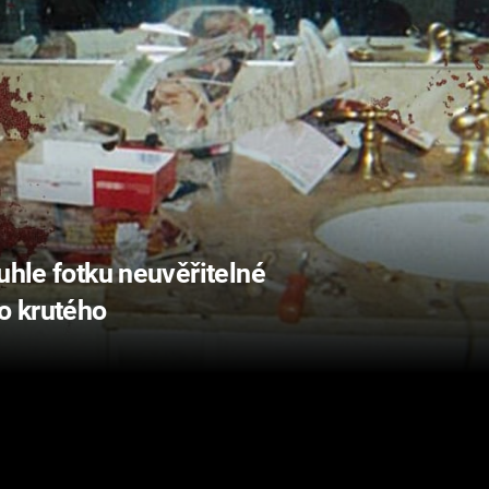
uhle fotku neuvěřitelné
co krutého