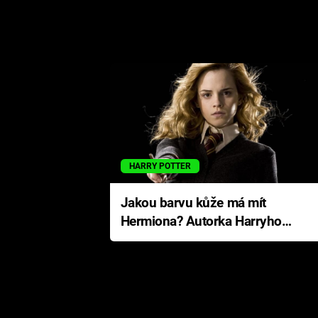
HARRY POTTER
Jakou barvu kůže má mít
Hermiona? Autorka Harryho
Pottera přišla s ráznou
odpovědí