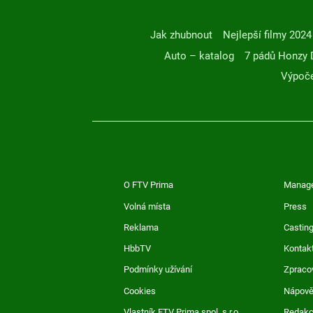
Jak zhubnout
Nejlepší filmy 2024
Auto – katalog
7 pádů Honzy 
Výpoče
O FTV Prima
Manag
Volná místa
Press
Reklama
Casting
HbbTV
Kontak
Podmínky užívání
Zpraco
Cookies
Nápov
Vlastník FTV Prima spol. s r.o.
Redak