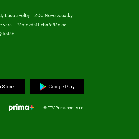
dy budou volby
ZOO Nové začátky
e vera
Pěstování lichořeřišnice
ý koláč
 Store
Google Play
© FTV Prima spol. s r.o.