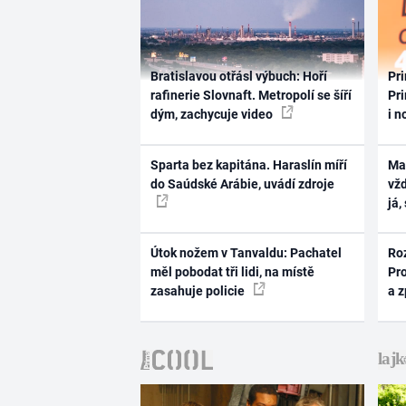
Bratislavou otřásl výbuch: Hoří
Pri
rafinerie Slovnaft. Metropolí se šíří
Pri
dým, zachycuje video
i n
Sparta bez kapitána. Haraslín míří
Ma
do Saúdské Arábie, uvádí zdroje
vž
já,
Útok nožem v Tanvaldu: Pachatel
Ro
měl pobodat tři lidi, na místě
Pr
zasahuje policie
a 