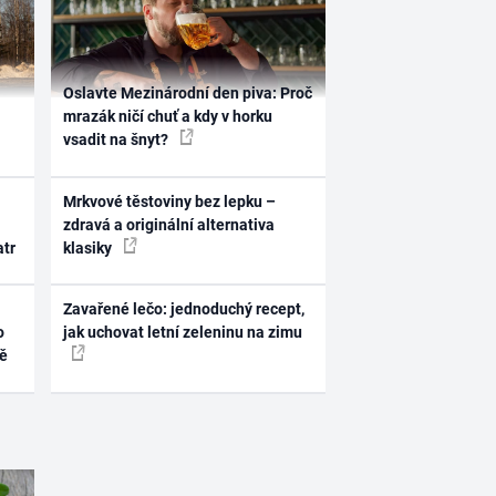
Oslavte Mezinárodní den piva: Proč
mrazák ničí chuť a kdy v horku
vsadit na šnyt?
Mrkvové těstoviny bez lepku –
zdravá a originální alternativa
atr
klasiky
Zavařené lečo: jednoduchý recept,
o
jak uchovat letní zeleninu na zimu
ně