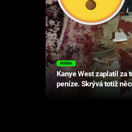
HUDBA
Kanye West zaplatil za t
peníze. Skrývá totiž ně