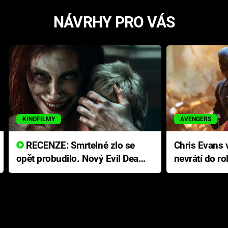
NÁVRHY PRO VÁS
KINOFILMY
AVENGERS
RECENZE: Smrtelné zlo se
Chris Evans v
opět probudilo. Nový Evil Dead
nevrátí do ro
přichází s neodolatelnou
Ameriky
hororovou nabídkou