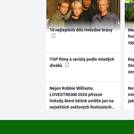
10 nejlepších dílů Hvězdné brány
Ma
hum
vy
TOP filmy a seriály podle mladých
Rap
diváků
Slo
ze
Nejen Robbie Williams.
No
LOVESTREAM 2026 přiveze
ním
hvězdy, které běžně uvidíte jen na
ja
největších světových festivalech