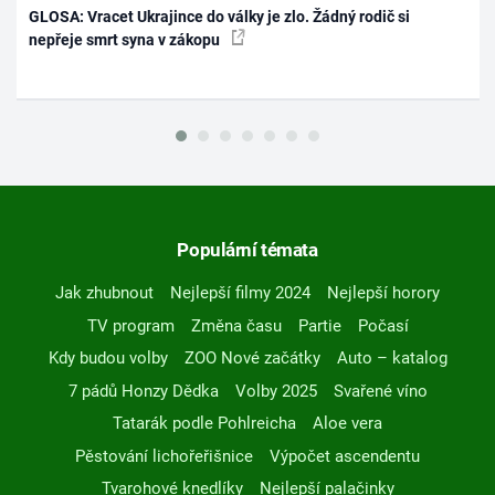
GLOSA: Vracet Ukrajince do války je zlo. Žádný rodič si
nepřeje smrt syna v zákopu
Populární témata
Jak zhubnout
Nejlepší filmy 2024
Nejlepší horory
TV program
Změna času
Partie
Počasí
Kdy budou volby
ZOO Nové začátky
Auto – katalog
7 pádů Honzy Dědka
Volby 2025
Svařené víno
Tatarák podle Pohlreicha
Aloe vera
Pěstování lichořeřišnice
Výpočet ascendentu
Tvarohové knedlíky
Nejlepší palačinky