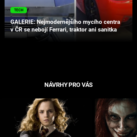
Cool Esport
TECH
Pořady
GALERIE: Nejmodernějšího mycího centra
v ČR se nebojí Ferrari, traktor ani sanitka
TV Program
Sledujte prima+
Přihlášení
NÁVRHY PRO VÁS
Sledujte nás