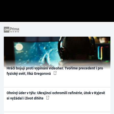
Hráči bojují proti vypínání videoher. Tvoříme precedent i pro
fyzický svět, říká Gregorová
Ohnivý úder v týlu: Ukrajinci ochromili rafinérie, útok v Kyjevě
si vyžádal i život dítěte