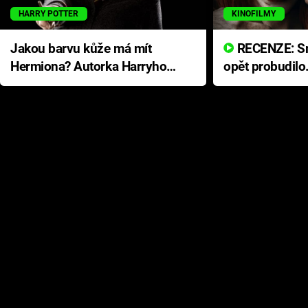
HARRY POTTER
KINOFILMY
Jakou barvu kůže má mít
RECENZE: Smrtelné zlo se
Hermiona? Autorka Harryho
opět probudilo
Pottera přišla s ráznou
přichází s neo
odpovědí
hororovou nab