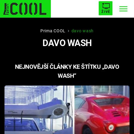
ŽIVĚ
STARHOUSE
BUFFY, PŘEMOŽITELKA UPÍRŮ
Trendy:
Prima COOL
davo wash
DAVO WASH
ESCAPE
PLNEJ KOTEL
AVENGERS 5
NEJNOVĚJŠÍ ČLÁNKY KE ŠTÍTKU „DAVO
WASH“
Témata
Filmy
Seriály
Hry