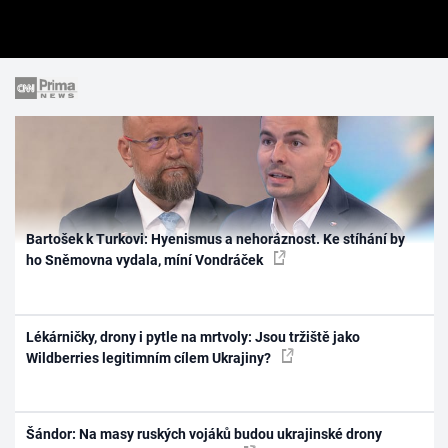
Bartošek k Turkovi: Hyenismus a nehoráznost. Ke stíhání by
ho Sněmovna vydala, míní Vondráček
Lékárničky, drony i pytle na mrtvoly: Jsou tržiště jako
Wildberries legitimním cílem Ukrajiny?
Šándor: Na masy ruských vojáků budou ukrajinské drony