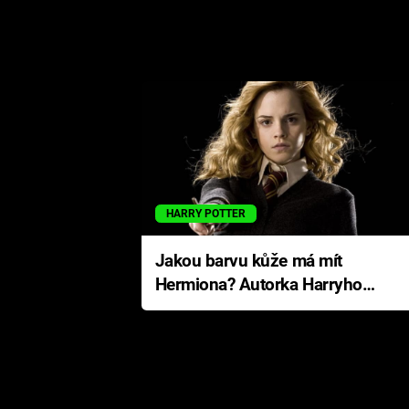
HARRY POTTER
Jakou barvu kůže má mít
Hermiona? Autorka Harryho
Pottera přišla s ráznou
odpovědí