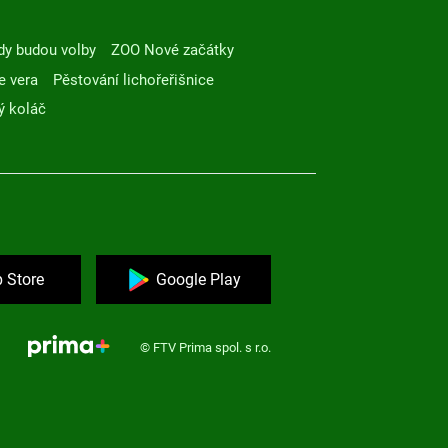
dy budou volby
ZOO Nové začátky
e vera
Pěstování lichořeřišnice
ý koláč
 Store
Google Play
© FTV Prima spol. s r.o.