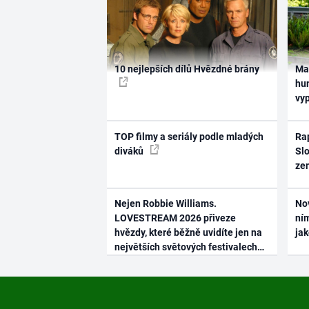
10 nejlepších dílů Hvězdné brány
Ma
hum
vy
TOP filmy a seriály podle mladých
Rap
diváků
Slo
ze
Nejen Robbie Williams.
No
LOVESTREAM 2026 přiveze
ním
hvězdy, které běžně uvidíte jen na
ja
největších světových festivalech