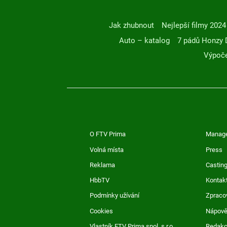
Jak zhubnout
Nejlepší filmy 2024
Auto – katalog
7 pádů Honzy 
Výpoče
O FTV Prima
Manag
Volná místa
Press
Reklama
Casting
HbbTV
Kontak
Podmínky užívání
Zpraco
Cookies
Nápov
Vlastník FTV Prima spol. s r.o.
Redak