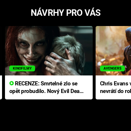
NÁVRHY PRO VÁS
KINOFILMY
AVENGERS
RECENZE: Smrtelné zlo se
Chris Evans v
opět probudilo. Nový Evil Dead
nevrátí do ro
přichází s neodolatelnou
Ameriky
hororovou nabídkou