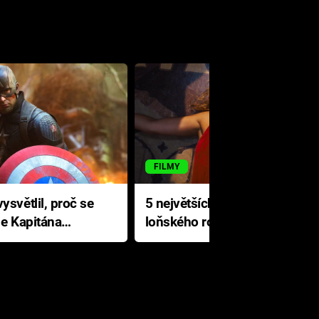
FILMY
ysvětlil, proč se
5 největších propadáků
le Kapitána
loňského roku: Disney na
jediné katastrofě prodělal 200
milionů dolarů