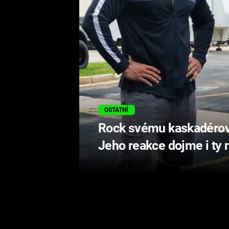
OSTATNÍ
Rock svému kaskadérovi 
Jeho reakce dojme i ty 