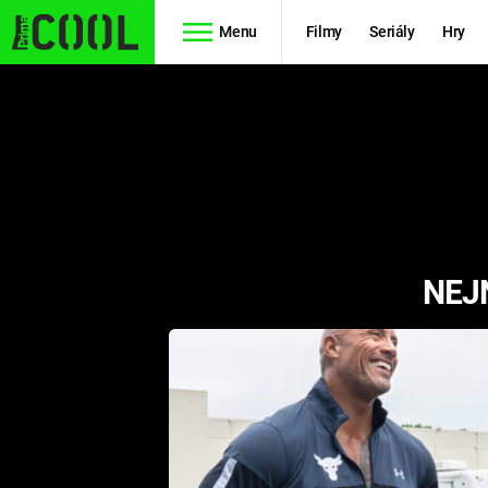
Menu
Filmy
Seriály
Hry
Seriály
Filmy
SIMPSONOVI
STAR WARS
HVĚZDNÁ
AVENGERS
BRÁNA
NEJ
RYCHLE A
TEORIE
ZBĚSILE 10
VELKÉHO
PREDÁTOR
TŘESKU
FUTURAMA