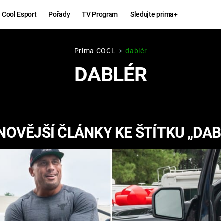
Cool Esport
Pořady
TV Program
Sledujte prima+
Prima COOL
dablér
Hry
Zábava
DABLÉR
MAFIA
ZÁBAVN
GALERI
GTA 6
NEJLEP
NOVĚJŠÍ ČLÁNKY KE ŠTÍTKU „DAB
KINGDOM
KOMEDI
COME:
DELIVERANCE
CHUCK
NORRIS
ESPORT
DEADP