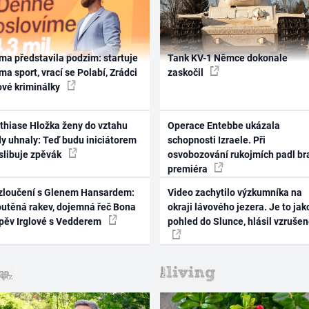
ma představila podzim: startuje
Tank KV-1 Němce dokonale
ma sport, vrací se Polabí, Zrádci
zaskočil
ové kriminálky
thiase Hložka ženy do vztahu
Operace Entebbe ukázala
dy uhnaly: Teď budu iniciátorem
schopnosti Izraele. Při
 slibuje zpěvák
osvobozování rukojmích padl br
premiéra
zloučení s Glenem Hansardem:
Video zachytilo výzkumníka na
outěná rakev, dojemná řeč Bona
okraji lávového jezera. Je to jak
zpěv Irglové s Vedderem
pohled do Slunce, hlásil vzruše