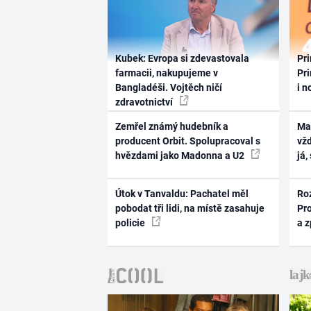
Kubek: Evropa si zdevastovala
Pri
farmacii, nakupujeme v
Pri
Bangladéši. Vojtěch ničí
i n
zdravotnictví
Zemřel známý hudebník a
Ma
producent Orbit. Spolupracoval s
vž
hvězdami jako Madonna a U2
já,
Útok v Tanvaldu: Pachatel měl
Ro
pobodat tři lidi, na místě zasahuje
Pr
policie
a 