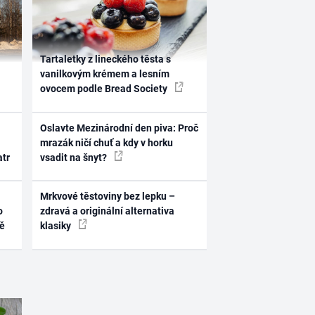
Tartaletky z lineckého těsta s
vanilkovým krémem a lesním
ovocem podle Bread Society
Oslavte Mezinárodní den piva: Proč
mrazák ničí chuť a kdy v horku
atr
vsadit na šnyt?
Mrkvové těstoviny bez lepku –
o
zdravá a originální alternativa
ně
klasiky