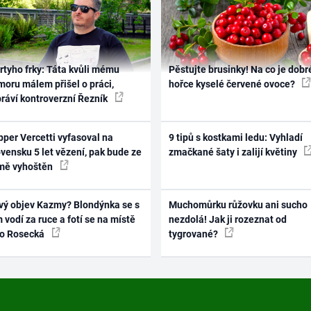
rtyho frky: Táta kvůli mému
Pěstujte brusinky! Na co je dobr
oru málem přišel o práci,
hořce kyselé červené ovoce?
práví kontroverzní Řezník
per Vercetti vyfasoval na
9 tipů s kostkami ledu: Vyhladí
vensku 5 let vězení, pak bude ze
zmačkané šaty i zalijí květiny
mě vyhoštěn
vý objev Kazmy? Blondýnka se s
Muchomůrku růžovku ani sucho
 vodí za ruce a fotí se na místě
nezdolá! Jak ji rozeznat od
ko Rosecká
tygrované?