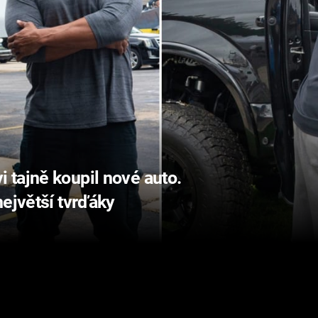
tajně koupil nové auto.
největší tvrďáky