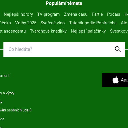
Populární témata
Nejlepší horory
TV program
Změna času
Partie
Počasí
K
Dědka
Volby 2025
Svařené víno
Tatarák podle Pohlreicha
Alo
t ascendentu
Tvarohové knedlíky
Nejlepší palačinky
Švestkov
ement
App
y a výzvy
ty
vání osobních údajů
ěda
ce