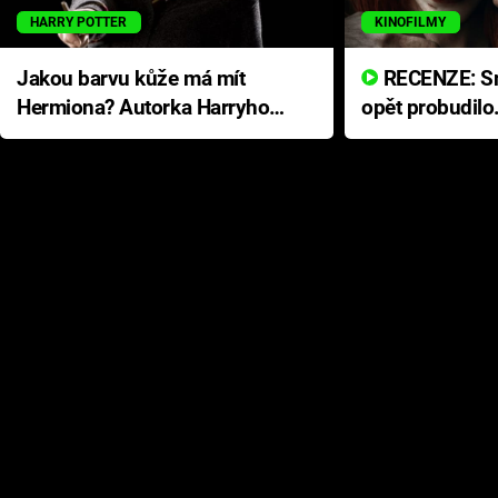
HARRY POTTER
KINOFILMY
Jakou barvu kůže má mít
RECENZE: Smrtelné zlo se
Hermiona? Autorka Harryho
opět probudilo
Pottera přišla s ráznou
přichází s neo
odpovědí
hororovou nab