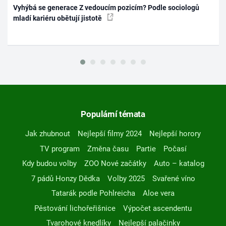
Vyhýbá se generace Z vedoucím pozicím? Podle sociologů
mladí kariéru obětují jistotě
Populární témata
Jak zhubnout
Nejlepší filmy 2024
Nejlepší horory
TV program
Změna času
Partie
Počasí
Kdy budou volby
ZOO Nové začátky
Auto – katalog
7 pádů Honzy Dědka
Volby 2025
Svařené víno
Tatarák podle Pohlreicha
Aloe vera
Pěstování lichořeřišnice
Výpočet ascendentu
Tvarohové knedlíky
Nejlepší palačinky