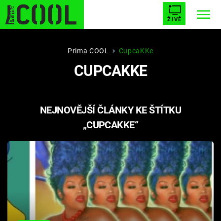
ŽIVĚ
STARHOUSE
BUFFY, PŘEMOŽITELKA UPÍRŮ
Trendy:
Prima COOL
CupcaKKe
CUPCAKKE
ESCAPE
PLNEJ KOTEL
AVENGERS 5
NEJNOVĚJŠÍ ČLÁNKY KE ŠTÍTKU
„CUPCAKKE“
Témata
Filmy
Seriály
Hry