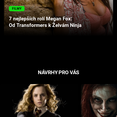
Cool Esport
FILMY
Pořady
7 nejlepších rolí Megan Fox:
Od Transformers k Želvám Ninja
TV Program
Sledujte prima+
Přihlášení
NÁVRHY PRO VÁS
Sledujte nás