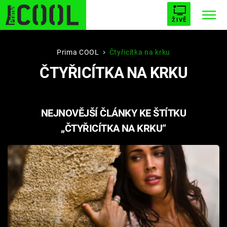
ŽIVĚ
STARHOUSE
BUFFY, PŘEMOŽITELKA UPÍRŮ
Trendy:
Prima COOL
Čtyřicítka na krku
ČTYŘICÍTKA NA KRKU
ESCAPE
PLNEJ KOTEL
AVENGERS 5
NEJNOVĚJŠÍ ČLÁNKY KE ŠTÍTKU
„ČTYŘICÍTKA NA KRKU“
Témata
Filmy
Seriály
Hry