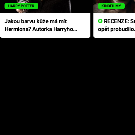
HARRY POTTER
KINOFILMY
Jakou barvu kůže má mít
RECENZE: Smrtelné zlo se
Hermiona? Autorka Harryho
opět probudilo
Pottera přišla s ráznou
přichází s neo
odpovědí
hororovou nab