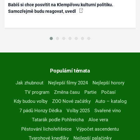
Babiš si chce posvítit na Klempířovu kulturní politiku.
Samozřejmě budu reagovat, uvedl
Populární témata
Jak zhubnout
Nejlepší filmy 2024
Nejlepší horory
TV program
Změna času
Partie
Počasí
Kdy budou volby
ZOO Nové začátky
Auto – katalog
7 pádů Honzy Dědka
Volby 2025
Svařené víno
Tatarák podle Pohlreicha
Aloe vera
Pěstování lichořeřišnice
Výpočet ascendentu
Tvarohové knedlíky
Nejlepší palačinky