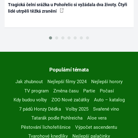
Tragická čelní srážka u Pohořelic si vyžádala dva životy. Čtyři
lidé utrpěli těžká zranění
Populární témata
Jak zhubnout
Nejlepší filmy 2024
Nejlepší horory
TV program
Změna času
Partie
Počasí
Kdy budou volby
ZOO Nové začátky
Auto – katalog
7 pádů Honzy Dědka
Volby 2025
Svařené víno
Tatarák podle Pohlreicha
Aloe vera
Pěstování lichořeřišnice
Výpočet ascendentu
Tvarohové knedlíky
Nejlepší palačinky