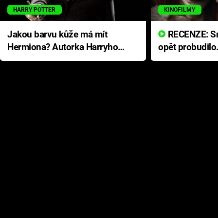
HARRY POTTER
KINOFILMY
Jakou barvu kůže má mít
RECENZE: Smrtelné zlo se
Hermiona? Autorka Harryho
opět probudilo
Pottera přišla s ráznou
přichází s neo
odpovědí
hororovou nab