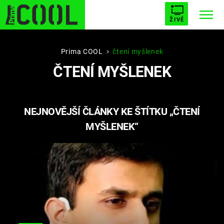
ŽIVĚ
STARHOUSE
BUFFY, PŘEMOŽITELKA UPÍRŮ
Trendy:
Prima COOL
čtení myšlenek
ČTENÍ MYŠLENEK
ESCAPE
PLNEJ KOTEL
AVENGERS 5
NEJNOVĚJŠÍ ČLÁNKY KE ŠTÍTKU „ČTENÍ
MYŠLENEK“
Témata
Filmy
Seriály
Hry