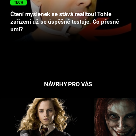
TECH
Cool Esport
Čtení myšlenek se stává realitou! Tohle
Pořady
zařízení už se úspěšně testuje. Co přesně
umí?
TV Program
Sledujte prima+
Přihlášení
NÁVRHY PRO VÁS
Sledujte nás