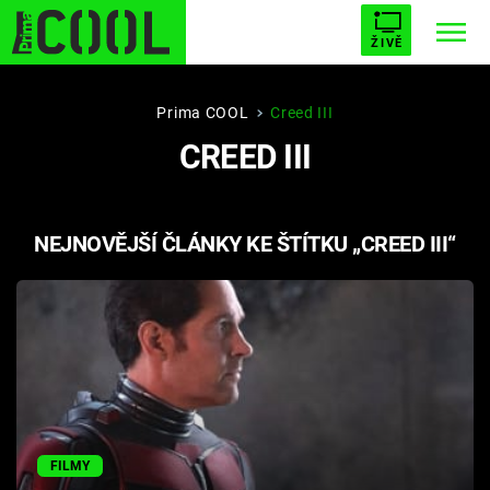
ŽIVĚ
STARHOUSE
BUFFY, PŘEMOŽITELKA UPÍRŮ
Trendy:
Prima COOL
Creed III
CREED III
ESCAPE
PLNEJ KOTEL
AVENGERS 5
NEJNOVĚJŠÍ ČLÁNKY KE ŠTÍTKU „CREED III“
Témata
Filmy
Seriály
Hry
FILMY