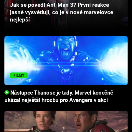
Jak se povedl Ant-Man 3? První reakce
Cool Esport
jasně vysvětlují, co je v nové marvelovce
nejlepší
Pořady
TV Program
Sledujte prima+
Přihlášení
FILMY
Sledujte nás
Nástupce Thanose je tady. Marvel konečně
ukázal největší hrozbu pro Avengers v akci