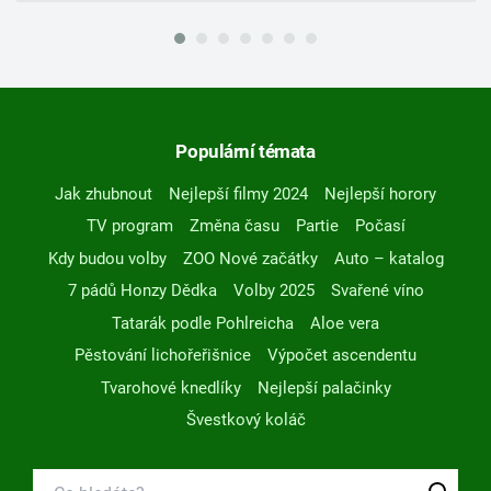
Populární témata
Jak zhubnout
Nejlepší filmy 2024
Nejlepší horory
TV program
Změna času
Partie
Počasí
Kdy budou volby
ZOO Nové začátky
Auto – katalog
7 pádů Honzy Dědka
Volby 2025
Svařené víno
Tatarák podle Pohlreicha
Aloe vera
Pěstování lichořeřišnice
Výpočet ascendentu
Tvarohové knedlíky
Nejlepší palačinky
Švestkový koláč