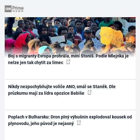
Boj s migranty Evropa prohrála, míní Stoniš. Podle Mlejnka je
nelze jen tak chytit za límec
Nikdy nezpochybňujte voliče ANO, smál se Staněk. Dle
průzkumu mají za lídra opozice Babiše
Poplach v Bulharsku: Dron plný výbušnin explodoval kousek od
plynovodu, jeho původ je nejasný