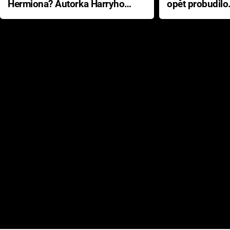
Hermiona? Autorka Harryho
opět probudilo
Pottera přišla s ráznou
přichází s neo
odpovědí
hororovou nab