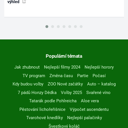
výhled
Populární témata
Jak zhubnout
Nejlepší filmy 2024
Nejlepší horory
TV program
Změna času
Partie
Počasí
Kdy budou volby
ZOO Nové začátky
Auto – katalog
7 pádů Honzy Dědka
Volby 2025
Svařené víno
Tatarák podle Pohlreicha
Aloe vera
Pěstování lichořeřišnice
Výpočet ascendentu
Tvarohové knedlíky
Nejlepší palačinky
Švestkový koláč