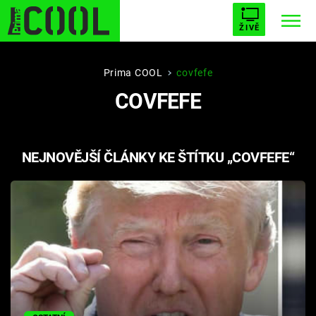
ŽIVĚ
STARHOUSE
BUFFY, PŘEMOŽITELKA UPÍRŮ
Trendy:
Prima COOL
covfefe
COVFEFE
ESCAPE
PLNEJ KOTEL
AVENGERS 5
NEJNOVĚJŠÍ ČLÁNKY KE ŠTÍTKU „COVFEFE“
Témata
Filmy
Seriály
Hry