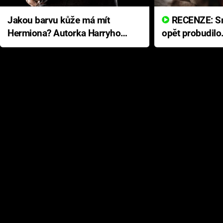
Jakou barvu kůže má mít
RECENZE: Smrtelné zlo se
Hermiona? Autorka Harryho
opět probudilo
Pottera přišla s ráznou
přichází s neo
odpovědí
hororovou nab