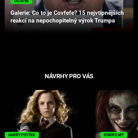
OSTATNÍ
Cool Esport
Galerie: Co to je Covfefe? 15 nejvtipnějších
reakcí na nepochopitelný výrok Trumpa
Pořady
TV Program
Sledujte prima+
Přihlášení
NÁVRHY PRO VÁS
Sledujte nás
HARRY POTTER
KINOFILMY