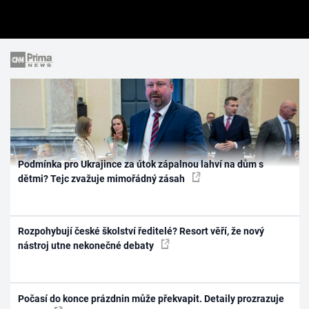
Podmínka pro Ukrajince za útok zápalnou lahví na dům s
dětmi? Tejc zvažuje mimořádný zásah
Rozpohybují české školství ředitelé? Resort věří, že nový
nástroj utne nekonečné debaty
Počasí do konce prázdnin může překvapit. Detaily prozrazuje