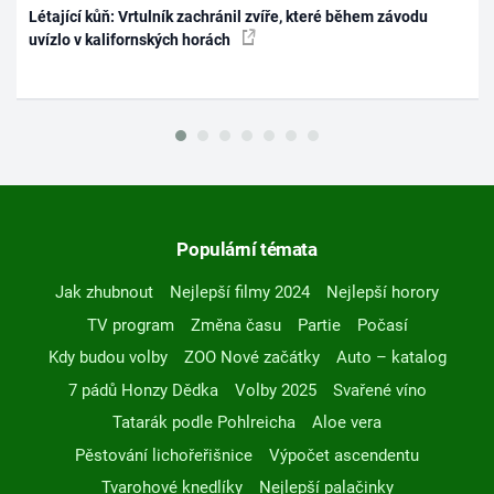
Létající kůň: Vrtulník zachránil zvíře, které během závodu
uvízlo v kalifornských horách
Populární témata
Jak zhubnout
Nejlepší filmy 2024
Nejlepší horory
TV program
Změna času
Partie
Počasí
Kdy budou volby
ZOO Nové začátky
Auto – katalog
7 pádů Honzy Dědka
Volby 2025
Svařené víno
Tatarák podle Pohlreicha
Aloe vera
Pěstování lichořeřišnice
Výpočet ascendentu
Tvarohové knedlíky
Nejlepší palačinky