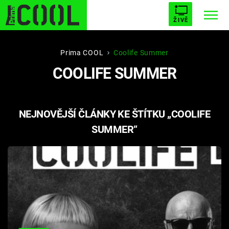
ŽIVĚ
STARHOUSE
BUFFY, PŘEMOŽITELKA UPÍRŮ
Trendy:
Prima COOL
Coolife Summer
COOLIFE SUMMER
ESCAPE
PLNEJ KOTEL
AVENGERS 5
NEJNOVĚJŠÍ ČLÁNKY KE ŠTÍTKU „COOLIFE
SUMMER“
Témata
Filmy
Seriály
Hry