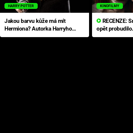
HARRY POTTER
KINOFILMY
Jakou barvu kůže má mít
RECENZE: Smrtelné zlo se
Hermiona? Autorka Harryho
opět probudilo
Pottera přišla s ráznou
přichází s neo
odpovědí
hororovou nab