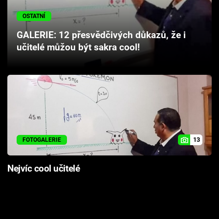
Cool Esport
OSTATNÍ
Pořady
GALERIE: 12 přesvědčivých důkazů, že i
učitelé můžou být sakra cool!
TV Program
Sledujte prima+
Přihlášení
13
FOTOGALERIE
Sledujte nás
Nejvíc cool učitelé