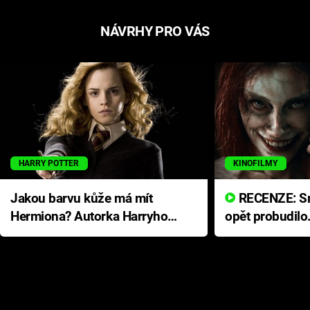
NÁVRHY PRO VÁS
HARRY POTTER
KINOFILMY
Jakou barvu kůže má mít
RECENZE: Smrtelné zlo se
Hermiona? Autorka Harryho
opět probudilo
Pottera přišla s ráznou
přichází s neo
odpovědí
hororovou nab