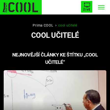
ŽIVĚ
STARHOUSE
BUFFY, PŘEMOŽITELKA UPÍRŮ
Trendy:
Prima COOL
cool učitelé
COOL UČITELÉ
ESCAPE
PLNEJ KOTEL
AVENGERS 5
NEJNOVĚJŠÍ ČLÁNKY KE ŠTÍTKU „COOL
UČITELÉ“
Témata
Filmy
Seriály
Hry