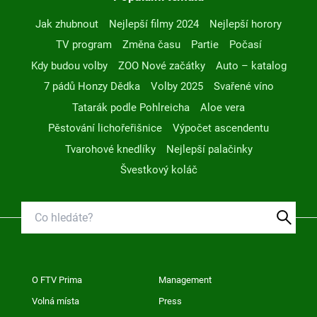
Jak zhubnout
Nejlepší filmy 2024
Nejlepší horory
TV program
Změna času
Partie
Počasí
Kdy budou volby
ZOO Nové začátky
Auto – katalog
7 pádů Honzy Dědka
Volby 2025
Svařené víno
Tatarák podle Pohlreicha
Aloe vera
Pěstování lichořeřišnice
Výpočet ascendentu
Tvarohové knedlíky
Nejlepší palačinky
Švestkový koláč
O FTV Prima
Management
Volná místa
Press