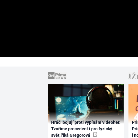
Hráči bojují proti vypínání videoher.
Pri
Tvoříme precedent i pro fyzický
Pri
svět, říká Gregorová
i n