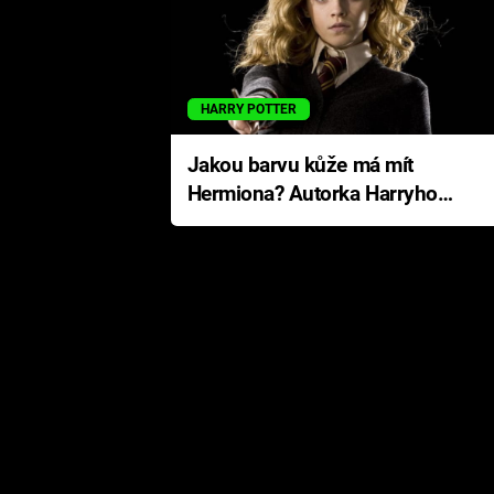
HARRY POTTER
Jakou barvu kůže má mít
Hermiona? Autorka Harryho
Pottera přišla s ráznou
odpovědí