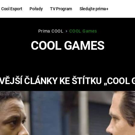
Cool Esport
Pořady
TV Program
Sledujte prima+
Prima COOL
COOL Games
Hry
Zábava
COOL GAMES
MAFIA
ZÁBAVN
GALERI
GTA 6
NEJLEP
ĚJŠÍ ČLÁNKY KE ŠTÍTKU „COOL
KINGDOM
KOMEDI
COME:
DELIVERANCE
CHUCK
NORRIS
ESPORT
DEADP