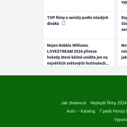
vy
TOP filmy a seriály podle mladých
Rap
diváků
Slo
ze
Nejen Robbie Williams.
No
LOVESTREAM 2026 přiveze
ním
hvězdy, které běžně uvidíte jen na
ja
největších světových festivalech
Jak zhubnout
Nejlepší filmy 2024
Auto – katalog
7 pádů Honzy 
Výpoče