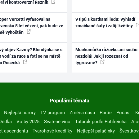
práví kontroverzní Řezník
per Vercetti vyfasoval na
9 tipů s kostkami ledu: Vyhladí
vensku 5 let vězení, pak bude ze
zmačkané šaty i zalijí květiny
mě vyhoštěn
vý objev Kazmy? Blondýnka se s
Muchomůrku růžovku ani sucho
 vodí za ruce a fotí se na místě
nezdolá! Jak ji rozeznat od
ko Rosecká
tygrované?
Populární témata
Nejlepší horory
TV program
Změna času
Partie
Počasí
K
Dědka
Volby 2025
Svařené víno
Tatarák podle Pohlreicha
Alo
t ascendentu
Tvarohové knedlíky
Nejlepší palačinky
Švestkov