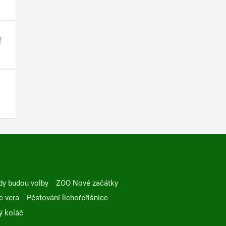
dy budou volby
ZOO Nové začátky
e vera
Pěstování lichořeřišnice
ý koláč