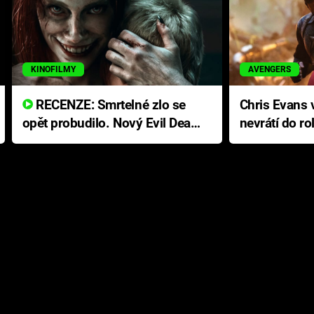
KINOFILMY
AVENGERS
RECENZE: Smrtelné zlo se
Chris Evans v
opět probudilo. Nový Evil Dead
nevrátí do ro
přichází s neodolatelnou
Ameriky
hororovou nabídkou