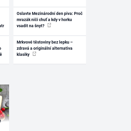
Oslavte Mezinárodní den piva: Proč
mrazák ničí chuť a kdy v horku
atr
vsadit na šnyt?
Mrkvové těstoviny bez lepku –
o
zdravá a originální alternativa
ně
klasiky
é