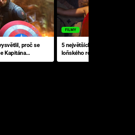
FILMY
ysvětlil, proč se
5 největších propadáků
le Kapitána
loňského roku: Disney na
jediné katastrofě prodělal 200
milionů dolarů