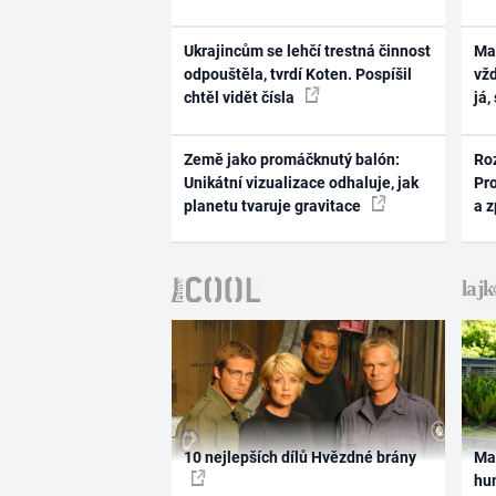
Ukrajincům se lehčí trestná činnost
Ma
odpouštěla, tvrdí Koten. Pospíšil
vž
chtěl vidět čísla
já,
Země jako promáčknutý balón:
Ro
Unikátní vizualizace odhaluje, jak
Pr
planetu tvaruje gravitace
a 
10 nejlepších dílů Hvězdné brány
Ma
hum