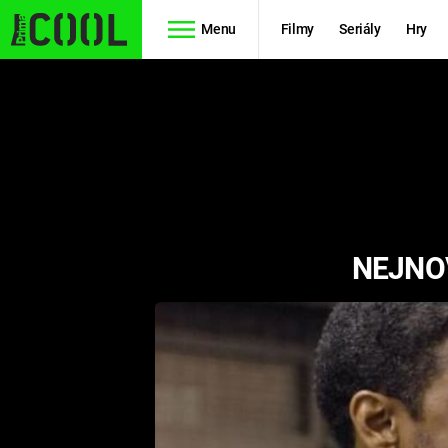
Menu
Filmy
Seriály
Hry
Seriály
Filmy
SIMPSONOVI
STAR WARS
HVĚZDNÁ
AVENGERS
BRÁNA
NEJNOV
RYCHLE A
TEORIE
ZBĚSILE 10
VELKÉHO
PREDÁTOR
TŘESKU
FUTURAMA