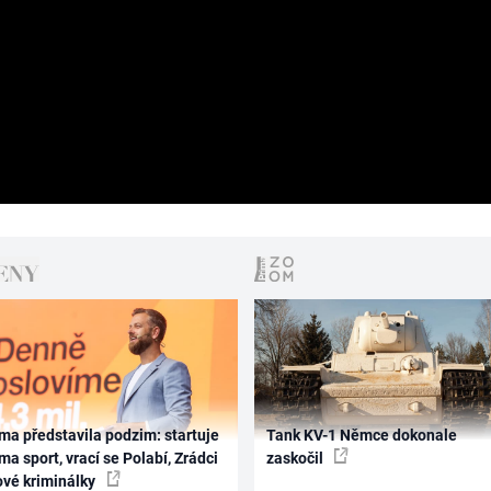
ma představila podzim: startuje
Tank KV-1 Němce dokonale
ma sport, vrací se Polabí, Zrádci
zaskočil
ové kriminálky