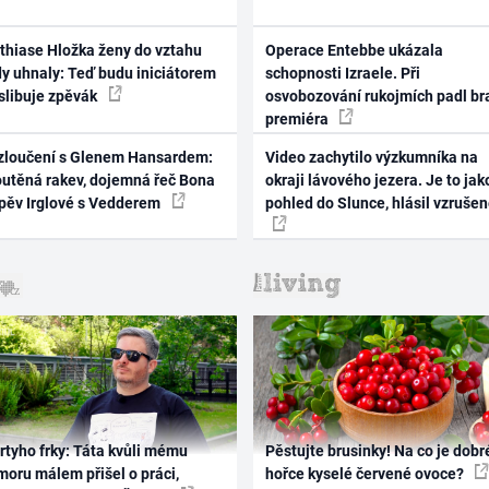
thiase Hložka ženy do vztahu
Operace Entebbe ukázala
dy uhnaly: Teď budu iniciátorem
schopnosti Izraele. Při
 slibuje zpěvák
osvobozování rukojmích padl br
premiéra
zloučení s Glenem Hansardem:
Video zachytilo výzkumníka na
outěná rakev, dojemná řeč Bona
okraji lávového jezera. Je to jak
zpěv Irglové s Vedderem
pohled do Slunce, hlásil vzruše
rtyho frky: Táta kvůli mému
Pěstujte brusinky! Na co je dobr
oru málem přišel o práci,
hořce kyselé červené ovoce?