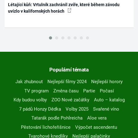
Létající kůň: Vrtulník zachránil zvíře, které během závodu
uvízlo v kalifornských horách
Populární témata
Jak zhubnout
Nejlepší filmy 2024
Nejlepší horory
TV program
Změna času
Partie
Počasí
Kdy budou volby
ZOO Nové začátky
Auto – katalog
7 pádů Honzy Dědka
Volby 2025
Svařené víno
Tatarák podle Pohlreicha
Aloe vera
Pěstování lichořeřišnice
Výpočet ascendentu
Tvarohové knedlíky
Nejlepší palačinky