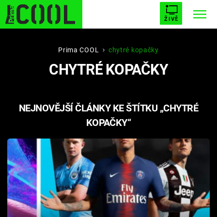
ŽIVĚ
STARHOUSE
BUFFY, PŘEMOŽITELKA UPÍRŮ
Trendy:
Prima COOL
chytré kopačky
CHYTRÉ KOPAČKY
ESCAPE
PLNEJ KOTEL
AVENGERS 5
NEJNOVĚJŠÍ ČLÁNKY KE ŠTÍTKU „CHYTRÉ
KOPAČKY“
Témata
Filmy
Seriály
Hry