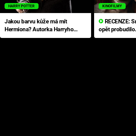
HARRY POTTER
KINOFILMY
Jakou barvu kůže má mít
RECENZE: Smrtelné zlo se
Hermiona? Autorka Harryho
opět probudilo
Pottera přišla s ráznou
přichází s neo
odpovědí
hororovou nab