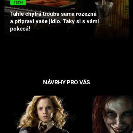
TECH
Cool Esport
Tahle chytrá trouba sama rozezná
Pořady
a připraví vaše jídlo. Taky si s vámi
pokecá!
TV Program
Sledujte prima+
Přihlášení
NÁVRHY PRO VÁS
Sledujte nás