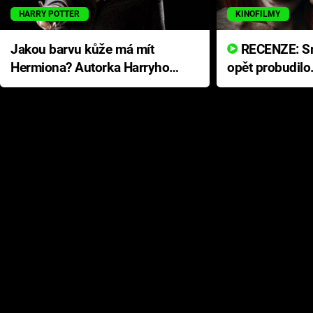
HARRY POTTER
KINOFILMY
Jakou barvu kůže má mít
RECENZE: Smrtelné zlo se
Hermiona? Autorka Harryho
opět probudilo
Pottera přišla s ráznou
přichází s neo
odpovědí
hororovou nab