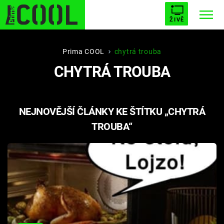
ŽIVĚ
STARHOUSE
BUFFY, PŘEMOŽITELKA UPÍRŮ
Trendy:
Prima COOL
chytrá trouba
CHYTRÁ TROUBA
ESCAPE
PLNEJ KOTEL
AVENGERS 5
NEJNOVĚJŠÍ ČLÁNKY KE ŠTÍTKU „CHYTRÁ
TROUBA“
Témata
Filmy
Seriály
Hry