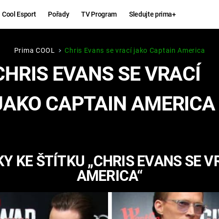
Cool Esport
Pořady
TV Program
Sledujte prima+
Prima COOL
Chris Evans se vrací jako Captain America
Hry
Zábava
CHRIS EVANS SE VRACÍ
MAFIA
ZÁBAVN
JAKO CAPTAIN AMERICA
GALERI
GTA 6
NEJLEP
KINGDOM
KOMEDI
COME:
Y KE ŠTÍTKU „CHRIS EVANS SE V
DELIVERANCE
CHUCK
AMERICA“
NORRIS
ESPORT
DEADP