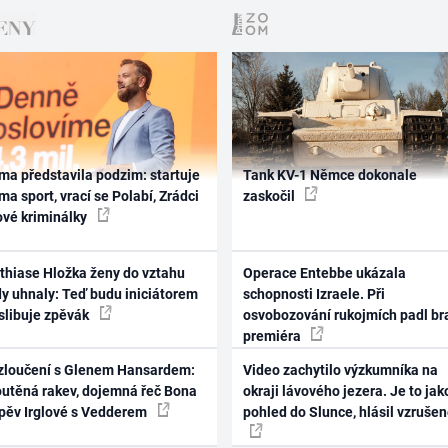
ma představila podzim: startuje
Tank KV-1 Němce dokonale
ma sport, vrací se Polabí, Zrádci
zaskočil
ové kriminálky
thiase Hložka ženy do vztahu
Operace Entebbe ukázala
dy uhnaly: Teď budu iniciátorem
schopnosti Izraele. Při
 slibuje zpěvák
osvobozování rukojmích padl br
premiéra
zloučení s Glenem Hansardem:
Video zachytilo výzkumníka na
outěná rakev, dojemná řeč Bona
okraji lávového jezera. Je to jak
zpěv Irglové s Vedderem
pohled do Slunce, hlásil vzruše