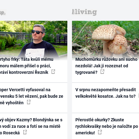
rtyho frky: Táta kvůli mému
Muchomůrku růžovku ani sucho
oru málem přišel o práci,
nezdolá! Jak ji rozeznat od
práví kontroverzní Řezník
tygrované?
per Vercetti vyfasoval na
V srpnu nezapomeňte přesadit
vensku 5 let vězení, pak bude ze
velkokvěté kosatce. Jak na to?
mě vyhoštěn
vý objev Kazmy? Blondýnka se s
Přerostlé okurky? Zkuste
 vodí za ruce a fotí se na místě
rychlokvašky nebo je naložte po
ko Rosecká
americku!