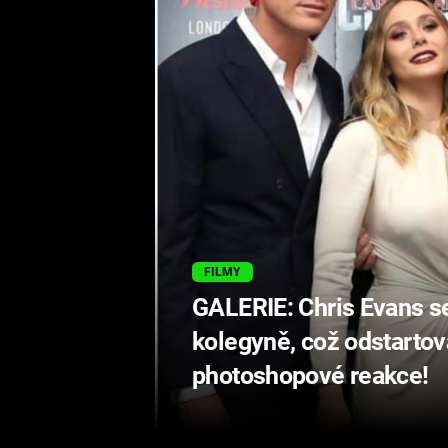
FILMY
GALERIE: Chris Evans se
kolegyně, což odstartov
photoshopové reakce!