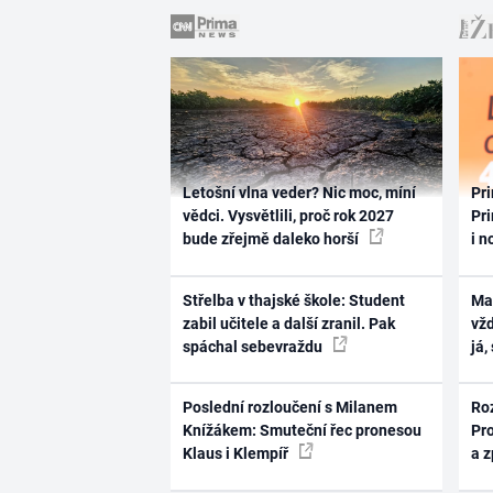
Letošní vlna veder? Nic moc, míní
Pri
vědci. Vysvětlili, proč rok 2027
Pri
bude zřejmě daleko horší
i n
Střelba v thajské škole: Student
Ma
zabil učitele a další zranil. Pak
vž
spáchal sebevraždu
já,
Poslední rozloučení s Milanem
Ro
Knížákem: Smuteční řec pronesou
Pr
Klaus i Klempíř
a 