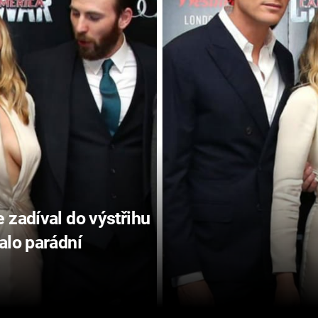
 zadíval do výstřihu
alo parádní