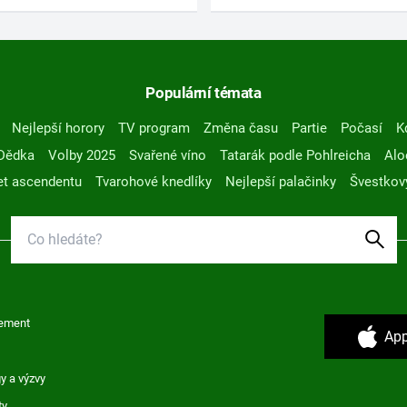
Populární témata
Nejlepší horory
TV program
Změna času
Partie
Počasí
K
Dědka
Volby 2025
Svařené víno
Tatarák podle Pohlreicha
Alo
t ascendentu
Tvarohové knedlíky
Nejlepší palačinky
Švestkov
ement
App
y a výzvy
ty