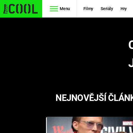
Menu
Filmy
Seriály
Hry
Seriály
Filmy
SIMPSONOVI
STAR WARS
HVĚZDNÁ
AVENGERS
BRÁNA
RYCHLE A
TEORIE
ZBĚSILE 10
NEJNOVĚJŠÍ ČLÁNK
VELKÉHO
PREDÁTOR
TŘESKU
FUTURAMA