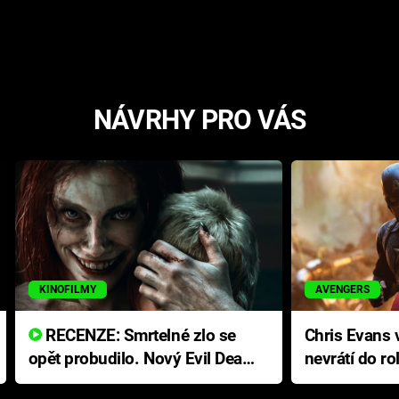
NÁVRHY PRO VÁS
KINOFILMY
AVENGERS
RECENZE: Smrtelné zlo se
Chris Evans v
opět probudilo. Nový Evil Dead
nevrátí do ro
přichází s neodolatelnou
Ameriky