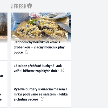
Jednoduchý borůvkový koláč s
drobenkou – vláčný moučník plný
ovoce
Léto bez přehřáté kuchyně. Jak
vařit i během tropických dnů?
atr
Rýžové burgery s kuřecím masem a
o
mrkví podávané se salátem – lehká
ně
a chutná večeře