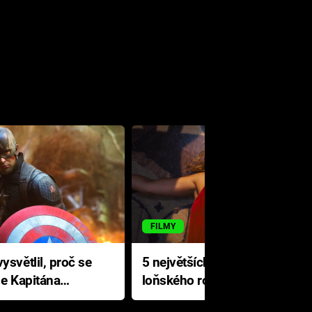
FILMY
ysvětlil, proč se
5 největších propadáků
le Kapitána
loňského roku: Disney na
jediné katastrofě prodělal 200