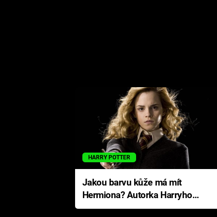
HARRY POTTER
Jakou barvu kůže má mít
Hermiona? Autorka Harryho
Pottera přišla s ráznou