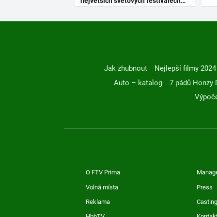
největších světových festivalech
Jak zhubnout
Nejlepší filmy 2024
Auto – katalog
7 pádů Honzy 
Výpoče
O FTV Prima
Manag
Volná místa
Press
Reklama
Casting
HbbTV
Kontak