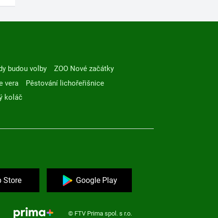
dy budou volby
ZOO Nové začátky
e vera
Pěstování lichořeřišnice
ý koláč
 Store
Google Play
© FTV Prima spol. s r.o.