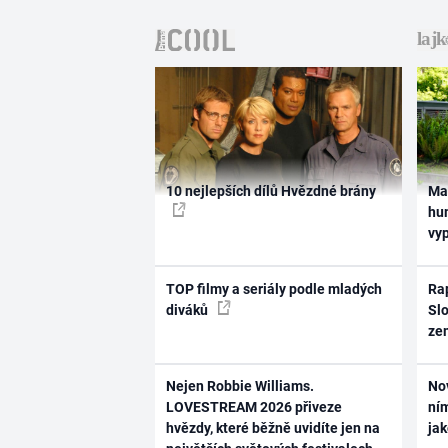
10 nejlepších dílů Hvězdné brány
Ma
hum
vy
TOP filmy a seriály podle mladých
Rap
diváků
Slo
ze
Nejen Robbie Williams.
No
LOVESTREAM 2026 přiveze
ním
hvězdy, které běžně uvidíte jen na
ja