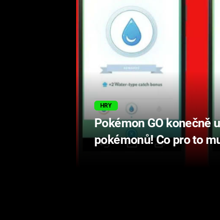
HRY
Pokémon GO konečně u
pokémonů! Co pro to mu