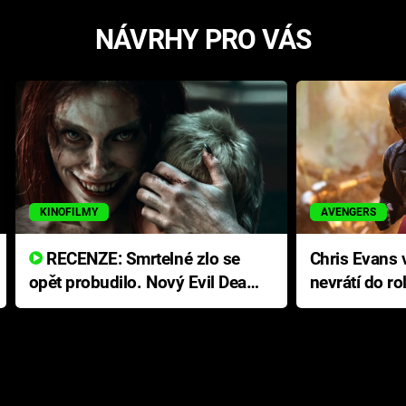
NÁVRHY PRO VÁS
KINOFILMY
AVENGERS
RECENZE: Smrtelné zlo se
Chris Evans v
opět probudilo. Nový Evil Dead
nevrátí do ro
přichází s neodolatelnou
Ameriky
hororovou nabídkou