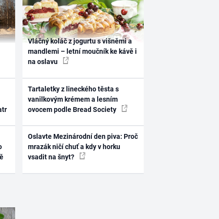
Vláčný koláč z jogurtu s višněmi a
mandlemi – letní moučník ke kávě i
na oslavu
Tartaletky z lineckého těsta s
vanilkovým krémem a lesním
atr
ovocem podle Bread Society
Oslavte Mezinárodní den piva: Proč
o
mrazák ničí chuť a kdy v horku
ně
vsadit na šnyt?