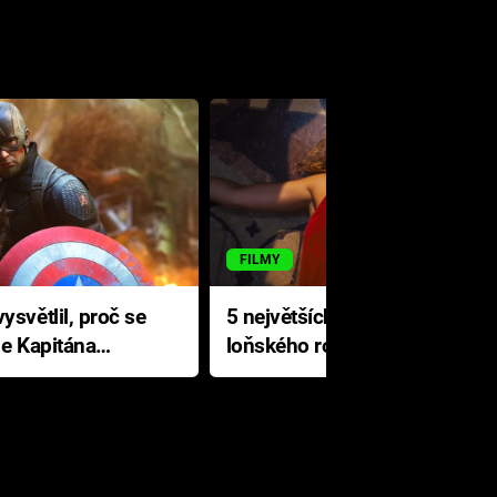
FILMY
ysvětlil, proč se
5 největších propadáků
le Kapitána
loňského roku: Disney na
jediné katastrofě prodělal 200
milionů dolarů