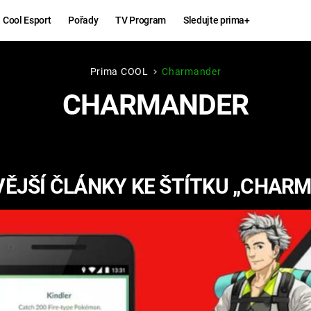
Cool Esport
Pořady
TV Program
Sledujte prima+
Prima COOL
Charmander
Hry
Zábava
CHARMANDER
MAFIA
ZÁBAVN
GALERI
GTA 6
NEJLEP
ĚJŠÍ ČLÁNKY KE ŠTÍTKU „CHAR
KINGDOM
KOMEDI
COME:
DELIVERANCE
CHUCK
NORRIS
ESPORT
DEADP