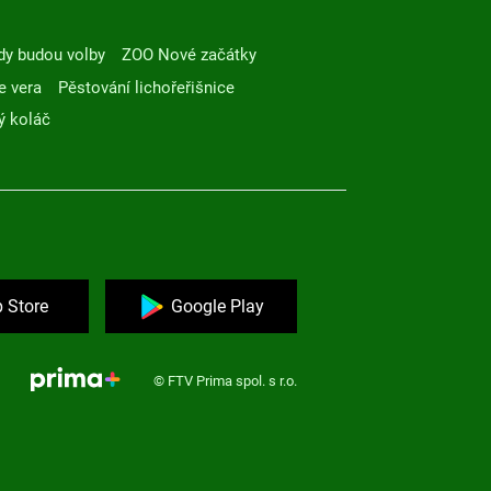
dy budou volby
ZOO Nové začátky
e vera
Pěstování lichořeřišnice
ý koláč
 Store
Google Play
© FTV Prima spol. s r.o.