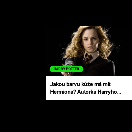
HARRY POTTER
Jakou barvu kůže má mít
Hermiona? Autorka Harryho
Pottera přišla s ráznou
odpovědí