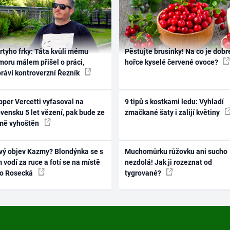
rtyho frky: Táta kvůli mému
Pěstujte brusinky! Na co je dobr
oru málem přišel o práci,
hořce kyselé červené ovoce?
práví kontroverzní Řezník
per Vercetti vyfasoval na
9 tipů s kostkami ledu: Vyhladí
vensku 5 let vězení, pak bude ze
zmačkané šaty i zalijí květiny
mě vyhoštěn
vý objev Kazmy? Blondýnka se s
Muchomůrku růžovku ani sucho
 vodí za ruce a fotí se na místě
nezdolá! Jak ji rozeznat od
ko Rosecká
tygrované?