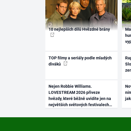
10 nejlepších dílů Hvězdné brány
Ma
hum
vy
TOP filmy a seriály podle mladých
Rap
diváků
Slo
ze
Nejen Robbie Williams.
No
LOVESTREAM 2026 přiveze
ním
hvězdy, které běžně uvidíte jen na
ja
největších světových festivalech