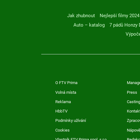
Jak zhubnout
Nejlepší filmy 2024
Auto – katalog
7 pádů Honzy 
Výpoče
O FTV Prima
Manag
Volná místa
Press
Reklama
Casting
HbbTV
Kontak
Podmínky užívání
Zpraco
Cookies
Nápov
Vlastník FTV Prima spol. s r.o.
Redak