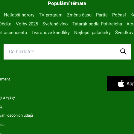
Populární témata
Nejlepší horory
TV program
Změna času
Partie
Počasí
K
Dědka
Volby 2025
Svařené víno
Tatarák podle Pohlreicha
Alo
t ascendentu
Tvarohové knedlíky
Nejlepší palačinky
Švestkov
ement
App
y a výzvy
ty
vání osobních údajů
ěda
ce