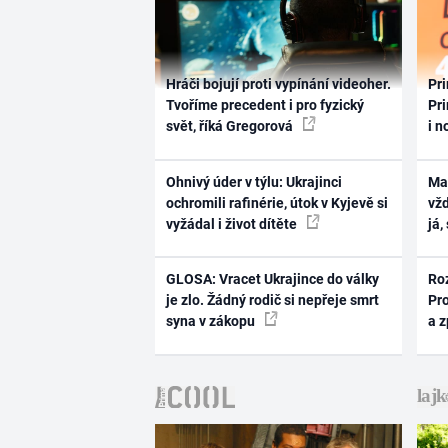
Hráči bojují proti vypínání videoher.
Pri
Tvoříme precedent i pro fyzický
Pri
svět, říká Gregorová
i n
Ohnivý úder v týlu: Ukrajinci
Ma
ochromili rafinérie, útok v Kyjevě si
vž
vyžádal i život dítěte
já,
GLOSA: Vracet Ukrajince do války
Ro
je zlo. Žádný rodič si nepřeje smrt
Pr
syna v zákopu
a 