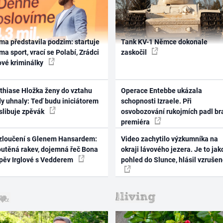
ma představila podzim: startuje
Tank KV-1 Němce dokonale
ma sport, vrací se Polabí, Zrádci
zaskočil
ové kriminálky
thiase Hložka ženy do vztahu
Operace Entebbe ukázala
dy uhnaly: Teď budu iniciátorem
schopnosti Izraele. Při
 slibuje zpěvák
osvobozování rukojmích padl br
premiéra
zloučení s Glenem Hansardem:
Video zachytilo výzkumníka na
outěná rakev, dojemná řeč Bona
okraji lávového jezera. Je to jak
zpěv Irglové s Vedderem
pohled do Slunce, hlásil vzruše