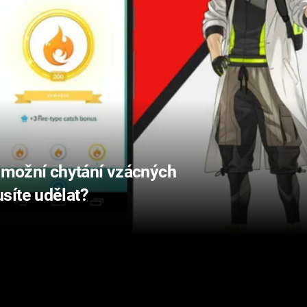
možní chytání vzácných
síte udělat?