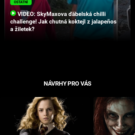
OSTATNÍ
Cool Esport
VIDEO: SkyMaxova ďábelská chilli
Pořady
challenge! Jak chutná koktejl z jalapeños
a žiletek?
TV Program
Sledujte prima+
Přihlášení
NÁVRHY PRO VÁS
Sledujte nás