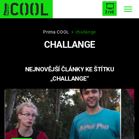
ŽIVĚ
STARHOUSE
BUFFY, PŘEMOŽITELKA UPÍRŮ
Trendy:
Prima COOL
challange
CHALLANGE
ESCAPE
PLNEJ KOTEL
AVENGERS 5
NEJNOVĚJŠÍ ČLÁNKY KE ŠTÍTKU
„CHALLANGE“
Témata
Filmy
Seriály
Hry