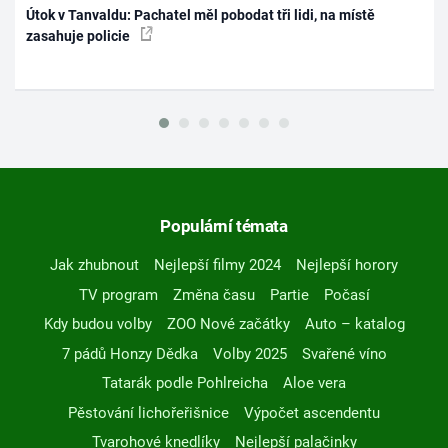
Útok v Tanvaldu: Pachatel měl pobodat tři lidi, na místě
zasahuje policie
Populární témata
Jak zhubnout
Nejlepší filmy 2024
Nejlepší horory
TV program
Změna času
Partie
Počasí
Kdy budou volby
ZOO Nové začátky
Auto – katalog
7 pádů Honzy Dědka
Volby 2025
Svařené víno
Tatarák podle Pohlreicha
Aloe vera
Pěstování lichořeřišnice
Výpočet ascendentu
Tvarohové knedlíky
Nejlepší palačinky