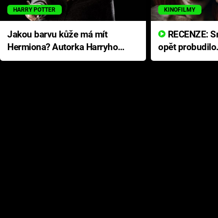
HARRY POTTER
KINOFILMY
Jakou barvu kůže má mít
RECENZE: Smrtelné zlo se
Hermiona? Autorka Harryho
opět probudilo
Pottera přišla s ráznou
přichází s neo
odpovědí
hororovou nab