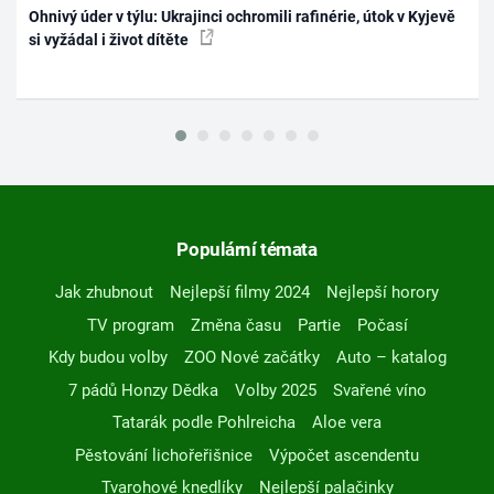
Ohnivý úder v týlu: Ukrajinci ochromili rafinérie, útok v Kyjevě
si vyžádal i život dítěte
Populární témata
Jak zhubnout
Nejlepší filmy 2024
Nejlepší horory
TV program
Změna času
Partie
Počasí
Kdy budou volby
ZOO Nové začátky
Auto – katalog
7 pádů Honzy Dědka
Volby 2025
Svařené víno
Tatarák podle Pohlreicha
Aloe vera
Pěstování lichořeřišnice
Výpočet ascendentu
Tvarohové knedlíky
Nejlepší palačinky