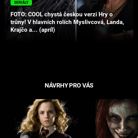
SERIÁLY
Cool Esport
FOTO: COOL chystá českou verzi Hry o
Pořady
trůny! V hlavních rolích Myslivcová, Landa,
Krajčo a... (apríl)
TV Program
Sledujte prima+
Přihlášení
NÁVRHY PRO VÁS
Sledujte nás