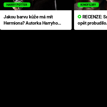
HARRY POTTER
KINOFILMY
Jakou barvu kůže má mít
RECENZE: Smrtelné zlo se
Hermiona? Autorka Harryho
opět probudilo
Pottera přišla s ráznou
přichází s neo
odpovědí
hororovou nab