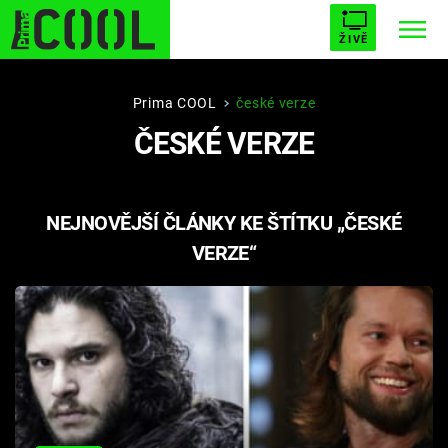
ŽIVĚ
STARHOUSE
BUFFY, PŘEMOŽITELKA UPÍRŮ
Trendy:
Prima COOL
české verze
ČESKÉ VERZE
ESCAPE
PLNEJ KOTEL
AVENGERS 5
NEJNOVĚJŠÍ ČLÁNKY KE ŠTÍTKU „ČESKÉ
VERZE“
Témata
Filmy
Seriály
Hry