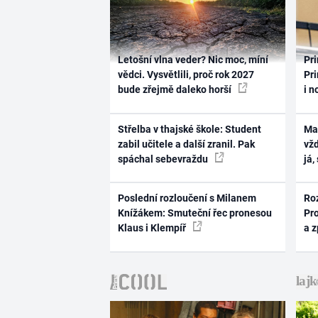
Letošní vlna veder? Nic moc, míní
Pri
vědci. Vysvětlili, proč rok 2027
Pri
bude zřejmě daleko horší
i n
Střelba v thajské škole: Student
Ma
zabil učitele a další zranil. Pak
vž
spáchal sebevraždu
já,
Poslední rozloučení s Milanem
Ro
Knížákem: Smuteční řec pronesou
Pr
Klaus i Klempíř
a 