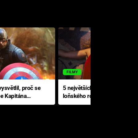
FILMY
ysvětlil, proč se
5 největších propadáků
le Kapitána
loňského roku: Disney na
jediné katastrofě prodělal 200
milionů dolarů