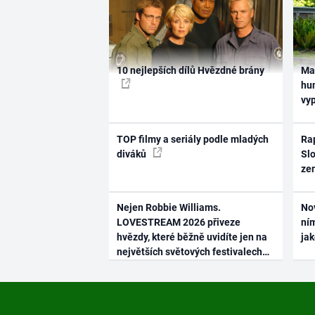
10 nejlepších dílů Hvězdné brány
Ma
hum
vy
TOP filmy a seriály podle mladých
Rap
diváků
Slo
ze
Nejen Robbie Williams.
No
LOVESTREAM 2026 přiveze
ním
hvězdy, které běžně uvidíte jen na
ja
největších světových festivalech