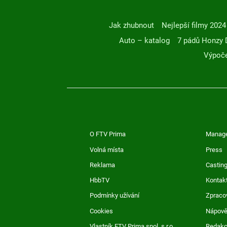
Jak zhubnout
Nejlepší filmy 2024
Auto – katalog
7 pádů Honzy 
Výpoče
O FTV Prima
Manag
Volná místa
Press
Reklama
Casting
HbbTV
Kontak
Podmínky užívání
Zpraco
Cookies
Nápov
Vlastník FTV Prima spol. s r.o.
Redak