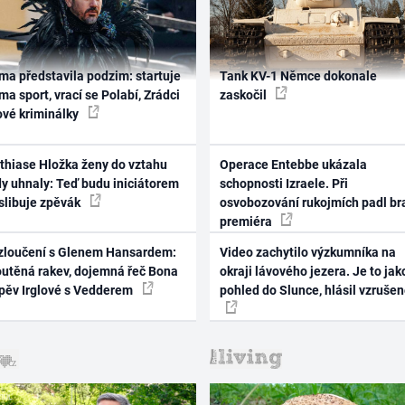
ma představila podzim: startuje
Tank KV-1 Němce dokonale
ma sport, vrací se Polabí, Zrádci
zaskočil
ové kriminálky
thiase Hložka ženy do vztahu
Operace Entebbe ukázala
dy uhnaly: Teď budu iniciátorem
schopnosti Izraele. Při
 slibuje zpěvák
osvobozování rukojmích padl br
premiéra
zloučení s Glenem Hansardem:
Video zachytilo výzkumníka na
outěná rakev, dojemná řeč Bona
okraji lávového jezera. Je to jak
zpěv Irglové s Vedderem
pohled do Slunce, hlásil vzruše