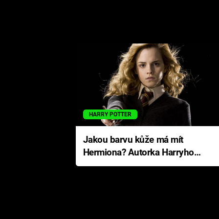
HARRY POTTER
Jakou barvu kůže má mít
Hermiona? Autorka Harryho
Pottera přišla s ráznou
odpovědí