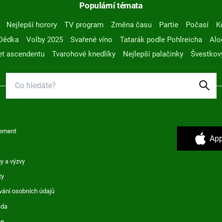
Populární témata
Nejlepší horory
TV program
Změna času
Partie
Počasí
K
Dědka
Volby 2025
Svařené víno
Tatarák podle Pohlreicha
Alo
t ascendentu
Tvarohové knedlíky
Nejlepší palačinky
Švestkov
ement
App
y a výzvy
ty
vání osobních údajů
ěda
ce