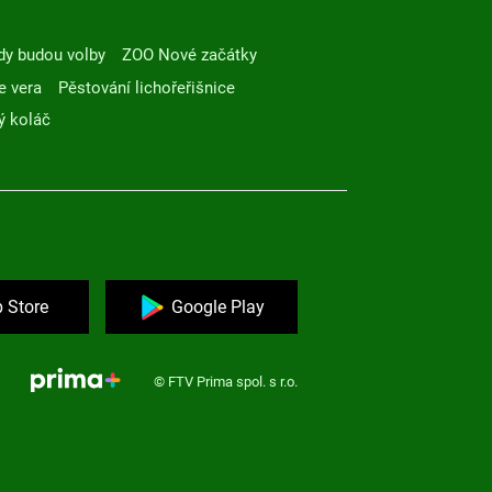
dy budou volby
ZOO Nové začátky
e vera
Pěstování lichořeřišnice
ý koláč
 Store
Google Play
© FTV Prima spol. s r.o.