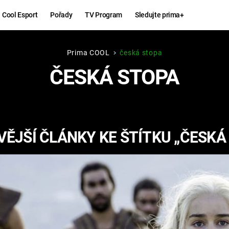
Cool Esport
Pořady
TV Program
Sledujte prima+
Prima COOL
česká stopa
Hry
Zábava
ČESKÁ STOPA
MAFIA
ZÁBAVN
GALERI
GTA 6
NEJLEP
ĚJŠÍ ČLÁNKY KE ŠTÍTKU „ČESKÁ
KINGDOM
KOMEDI
COME:
DELIVERANCE
CHUCK
NORRIS
ESPORT
DEADP