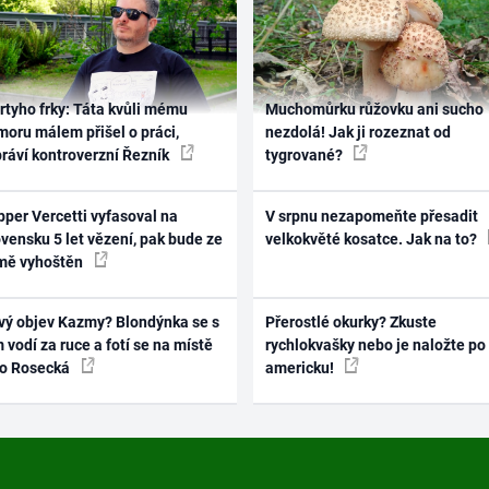
rtyho frky: Táta kvůli mému
Muchomůrku růžovku ani sucho
oru málem přišel o práci,
nezdolá! Jak ji rozeznat od
práví kontroverzní Řezník
tygrované?
per Vercetti vyfasoval na
V srpnu nezapomeňte přesadit
vensku 5 let vězení, pak bude ze
velkokvěté kosatce. Jak na to?
mě vyhoštěn
vý objev Kazmy? Blondýnka se s
Přerostlé okurky? Zkuste
 vodí za ruce a fotí se na místě
rychlokvašky nebo je naložte po
ko Rosecká
americku!