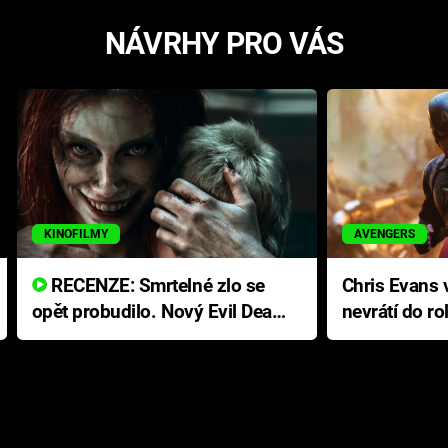
NÁVRHY PRO VÁS
KINOFILMY
AVENGERS
RECENZE: Smrtelné zlo se
Chris Evans v
opět probudilo. Nový Evil Dead
nevrátí do ro
přichází s neodolatelnou
Ameriky
hororovou nabídkou