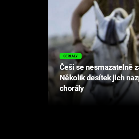
SERIÁLY
Češi se nesmazatelně za
Několik desítek jich na
chorály