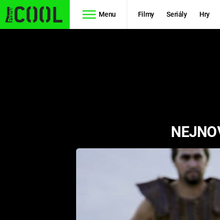
Menu
Filmy
Seriály
Hry
Seriály
Filmy
SIMPSONOVI
STAR WARS
HVĚZDNÁ
AVENGERS
BRÁNA
NEJNOV
RYCHLE A
TEORIE
ZBĚSILE 10
VELKÉHO
PREDÁTOR
TŘESKU
FUTURAMA