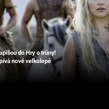
píšou do Hry o trůny!
zpívá nové velkolepé