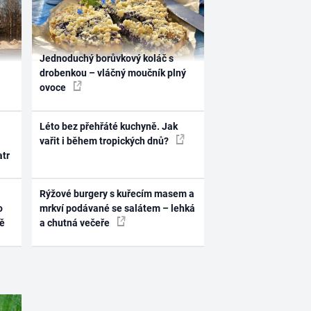
Jednoduchý borůvkový koláč s
drobenkou – vláčný moučník plný
ovoce
Léto bez přehřáté kuchyně. Jak
vařit i během tropických dnů?
atr
Rýžové burgery s kuřecím masem a
o
mrkví podávané se salátem – lehká
ně
a chutná večeře