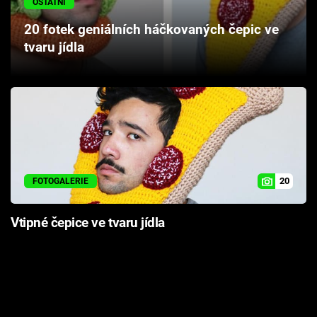
OSTATNÍ
Cool Esport
20 fotek geniálních háčkovaných čepic ve
tvaru jídla
Pořady
TV Program
Sledujte prima+
Přihlášení
20
FOTOGALERIE
Sledujte nás
Vtipné čepice ve tvaru jídla