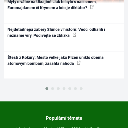
Mýty o válce na Ukrajině: Jak to bylo s nacismem,
Euromajdanem či Krymem a kdo je diktátor?
Nejdetailnější záběry Slunce v historii: Vědci odhalili i
neznámé víry. Podívejte se zblízka
Štěstí z Kokury: Město velké jako Plzeň uniklo oběma
atomovým bombám, zasáhla náhoda
Populární témata