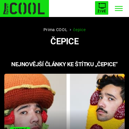
ŽIVĚ
STARHOUSE
BUFFY, PŘEMOŽITELKA UPÍRŮ
Trendy:
Prima COOL
čepice
ČEPICE
ESCAPE
PLNEJ KOTEL
AVENGERS 5
NEJNOVĚJŠÍ ČLÁNKY KE ŠTÍTKU „ČEPICE“
Témata
Filmy
Seriály
Hry