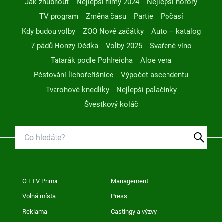
Jak zhubnout
Nejlepší filmy 2024
Nejlepší horory
TV program
Změna času
Partie
Počasí
Kdy budou volby
ZOO Nové začátky
Auto – katalog
7 pádů Honzy Dědka
Volby 2025
Svařené víno
Tatarák podle Pohlreicha
Aloe vera
Pěstování lichořeřišnice
Výpočet ascendentu
Tvarohové knedlíky
Nejlepší palačinky
Švestkový koláč
O FTV Prima
Management
Volná místa
Press
Reklama
Castingy a výzvy