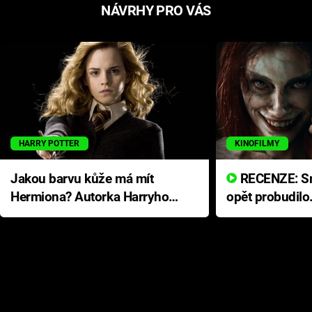
NÁVRHY PRO VÁS
HARRY POTTER
KINOFILMY
Jakou barvu kůže má mít
RECENZE: Smrtelné zlo se
Hermiona? Autorka Harryho
opět probudilo
Pottera přišla s ráznou
přichází s neo
odpovědí
hororovou nab