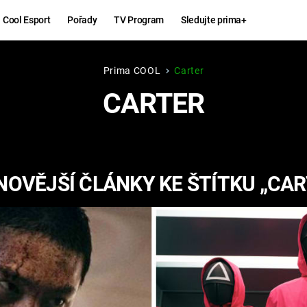
Cool Esport
Pořady
TV Program
Sledujte prima+
Prima COOL
Carter
Hry
Zábava
CARTER
MAFIA
ZÁBAVN
GALERI
GTA 6
NEJLEP
NOVĚJŠÍ ČLÁNKY KE ŠTÍTKU „CAR
KINGDOM
KOMEDI
COME:
DELIVERANCE
CHUCK
NORRIS
ESPORT
DEADP