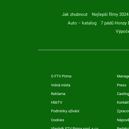
Jak zhubnout
Nejlepší filmy 2024
Auto – katalog
7 pádů Honzy 
Výpoče
O FTV Prima
Manag
Volná místa
Press
Reklama
Casting
HbbTV
Kontak
Podmínky užívání
Zpraco
Cookies
Nápov
Vlastník FTV Prima spol. s r.o.
Redak