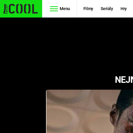
Menu
Filmy
Seriály
Hry
Seriály
Filmy
SIMPSONOVI
STAR WARS
HVĚZDNÁ
AVENGERS
BRÁNA
NEJ
RYCHLE A
TEORIE
ZBĚSILE 10
VELKÉHO
PREDÁTOR
TŘESKU
FUTURAMA