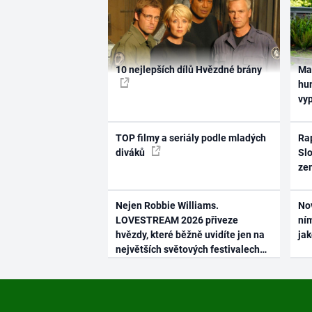
10 nejlepších dílů Hvězdné brány
Ma
hum
vy
TOP filmy a seriály podle mladých
Rap
diváků
Slo
ze
Nejen Robbie Williams.
No
LOVESTREAM 2026 přiveze
ním
hvězdy, které běžně uvidíte jen na
ja
největších světových festivalech