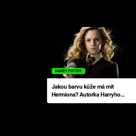
HARRY POTTER
Jakou barvu kůže má mít
Hermiona? Autorka Harryho
Pottera přišla s ráznou
odpovědí