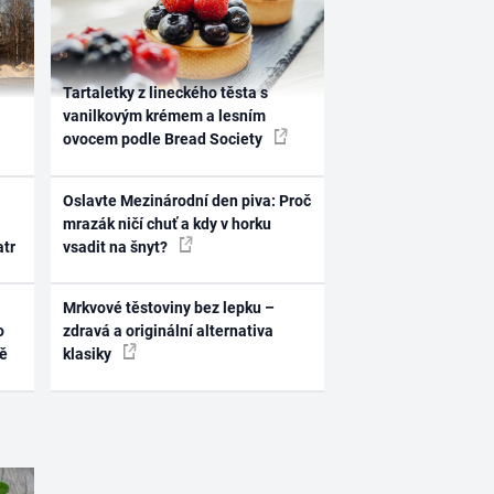
Tartaletky z lineckého těsta s
vanilkovým krémem a lesním
ovocem podle Bread Society
Oslavte Mezinárodní den piva: Proč
mrazák ničí chuť a kdy v horku
atr
vsadit na šnyt?
Mrkvové těstoviny bez lepku –
o
zdravá a originální alternativa
ně
klasiky