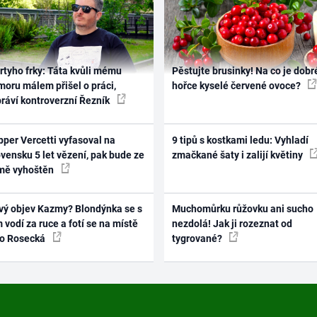
rtyho frky: Táta kvůli mému
Pěstujte brusinky! Na co je dobr
oru málem přišel o práci,
hořce kyselé červené ovoce?
práví kontroverzní Řezník
per Vercetti vyfasoval na
9 tipů s kostkami ledu: Vyhladí
vensku 5 let vězení, pak bude ze
zmačkané šaty i zalijí květiny
mě vyhoštěn
vý objev Kazmy? Blondýnka se s
Muchomůrku růžovku ani sucho
 vodí za ruce a fotí se na místě
nezdolá! Jak ji rozeznat od
ko Rosecká
tygrované?