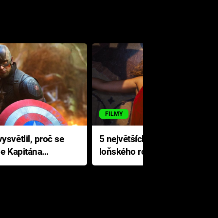
FILMY
ysvětlil, proč se
5 největších propadáků
le Kapitána
loňského roku: Disney na
jediné katastrofě prodělal 200
milionů dolarů