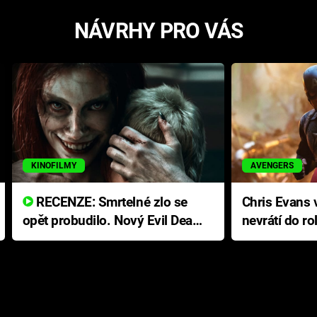
NÁVRHY PRO VÁS
KINOFILMY
AVENGERS
RECENZE: Smrtelné zlo se
Chris Evans v
opět probudilo. Nový Evil Dead
nevrátí do ro
přichází s neodolatelnou
Ameriky
hororovou nabídkou