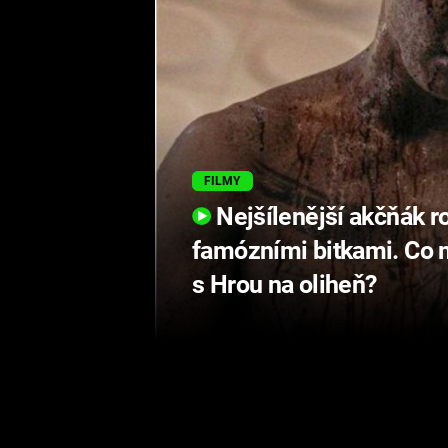
FILMY
Nejšílenější akčňák r
famózními bitkami. Co
s Hrou na oliheň?