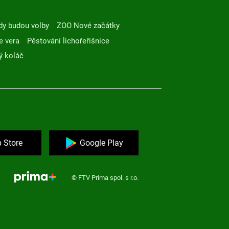
dy budou volby
ZOO Nové začátky
e vera
Pěstování lichořeřišnice
ý koláč
 Store
Google Play
© FTV Prima spol. s r.o.