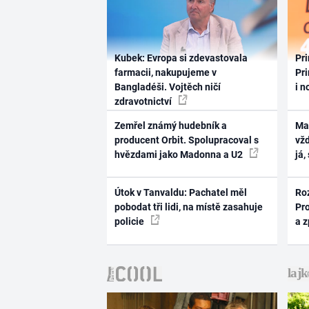
Kubek: Evropa si zdevastovala
Pri
farmacii, nakupujeme v
Pri
Bangladéši. Vojtěch ničí
i n
zdravotnictví
Zemřel známý hudebník a
Ma
producent Orbit. Spolupracoval s
vž
hvězdami jako Madonna a U2
já,
Útok v Tanvaldu: Pachatel měl
Ro
pobodat tři lidi, na místě zasahuje
Pr
policie
a 