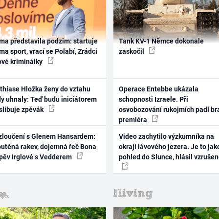
ma představila podzim: startuje
Tank KV-1 Němce dokonale
ma sport, vrací se Polabí, Zrádci
zaskočil
ové kriminálky
thiase Hložka ženy do vztahu
Operace Entebbe ukázala
dy uhnaly: Teď budu iniciátorem
schopnosti Izraele. Při
 slibuje zpěvák
osvobozování rukojmích padl br
premiéra
zloučení s Glenem Hansardem:
Video zachytilo výzkumníka na
outěná rakev, dojemná řeč Bona
okraji lávového jezera. Je to jak
zpěv Irglové s Vedderem
pohled do Slunce, hlásil vzruše