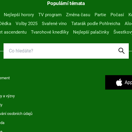
Populární témata
Nejlepší horory
TV program
Změna času
Partie
Počasí
K
Dědka
Volby 2025
Svařené víno
Tatarák podle Pohlreicha
Alo
t ascendentu
Tvarohové knedlíky
Nejlepší palačinky
Švestkov
ement
App
y a výzvy
ty
vání osobních údajů
ěda
ce