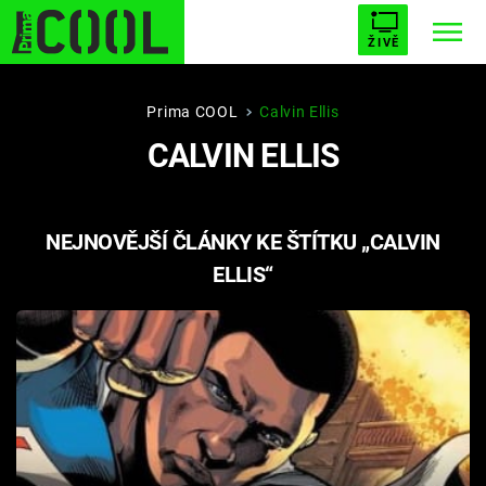
ŽIVĚ
STARHOUSE
BUFFY, PŘEMOŽITELKA UPÍRŮ
Trendy:
Prima COOL
Calvin Ellis
CALVIN ELLIS
ESCAPE
PLNEJ KOTEL
AVENGERS 5
NEJNOVĚJŠÍ ČLÁNKY KE ŠTÍTKU „CALVIN
ELLIS“
Témata
Filmy
Seriály
Hry