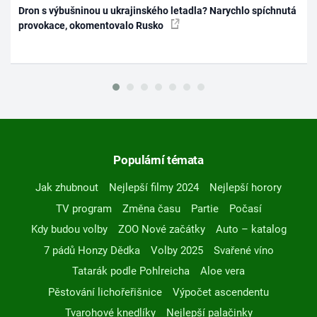
Dron s výbušninou u ukrajinského letadla? Narychlo spíchnutá
provokace, okomentovalo Rusko
Populární témata
Jak zhubnout
Nejlepší filmy 2024
Nejlepší horory
TV program
Změna času
Partie
Počasí
Kdy budou volby
ZOO Nové začátky
Auto – katalog
7 pádů Honzy Dědka
Volby 2025
Svařené víno
Tatarák podle Pohlreicha
Aloe vera
Pěstování lichořeřišnice
Výpočet ascendentu
Tvarohové knedlíky
Nejlepší palačinky