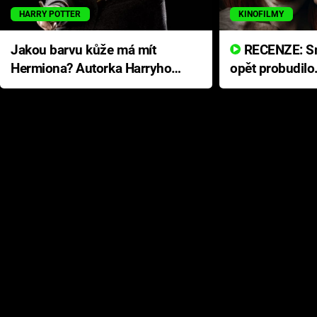
HARRY POTTER
KINOFILMY
Jakou barvu kůže má mít
RECENZE: Smrtelné zlo se
Hermiona? Autorka Harryho
opět probudilo
Pottera přišla s ráznou
přichází s neo
odpovědí
hororovou nab