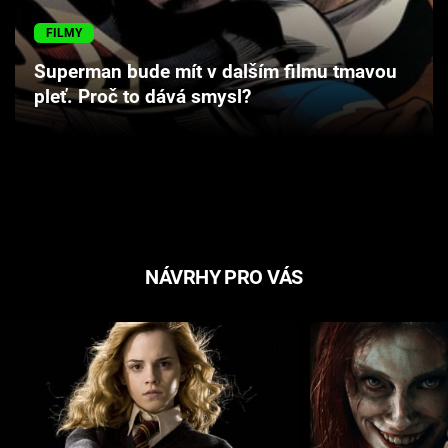
Cool Esport
FILMY
Pořady
Superman bude mít v dalším filmu tmavou
pleť. Proč to dává smysl?
TV Program
Sledujte prima+
Přihlášení
NÁVRHY PRO VÁS
Sledujte nás