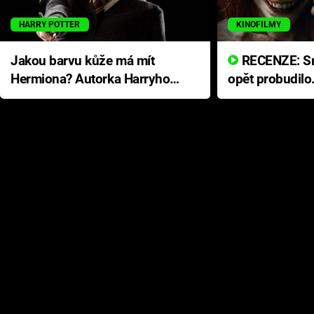
HARRY POTTER
KINOFILMY
Jakou barvu kůže má mít
RECENZE: Smrtelné zlo se
Hermiona? Autorka Harryho
opět probudilo
Pottera přišla s ráznou
přichází s neo
odpovědí
hororovou nab