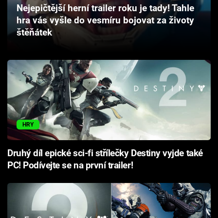
Nejepičtější herní trailer roku je tady! Tahle
Cool Esport
hra vás vyšle do vesmíru bojovat za životy
štěňátek
Pořady
TV Program
Sledujte prima+
Přihlášení
HRY
Sledujte nás
Druhý díl epické sci-fi střílečky Destiny vyjde také
PC! Podívejte se na první trailer!