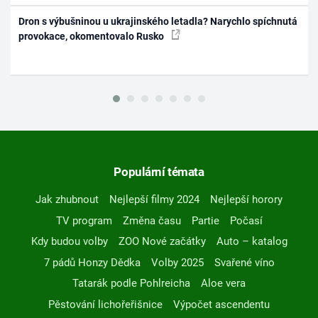
Dron s výbušninou u ukrajinského letadla? Narychlo spíchnutá
provokace, okomentovalo Rusko
Populární témata
Jak zhubnout
Nejlepší filmy 2024
Nejlepší horory
TV program
Změna času
Partie
Počasí
Kdy budou volby
ZOO Nové začátky
Auto – katalog
7 pádů Honzy Dědka
Volby 2025
Svařené víno
Tatarák podle Pohlreicha
Aloe vera
Pěstování lichořeřišnice
Výpočet ascendentu