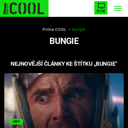
ŽIVĚ
STARHOUSE
BUFFY, PŘEMOŽITELKA UPÍRŮ
Trendy:
Prima COOL
bungie
BUNGIE
ESCAPE
PLNEJ KOTEL
AVENGERS 5
NEJNOVĚJŠÍ ČLÁNKY KE ŠTÍTKU „BUNGIE“
Témata
Filmy
Seriály
Hry
HRY