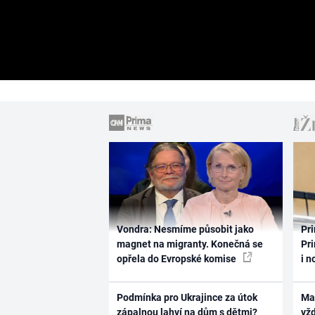
Vondra: Nesmíme působit jako
Pri
magnet na migranty. Konečná se
Pri
opřela do Evropské komise
i n
Podmínka pro Ukrajince za útok
Ma
zápalnou lahví na dům s dětmi?
vž