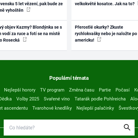
vensku 5 let vězení, pak bude ze
velkokvěté kosatce. Jak na to?
mě vyhoštěn
vý objev Kazmy? Blondýnka se s
Přerostlé okurky? Zkuste
 vodí za ruce a fotí se na místě
rychlokvašky nebo je naložte po
ko Rosecká
americku!
Populární témata
Nejlepší horory
TV program
Změna času
Partie
Počasí
K
Dědka
Volby 2025
Svařené víno
Tatarák podle Pohlreicha
Alo
t ascendentu
Tvarohové knedlíky
Nejlepší palačinky
Švestkov