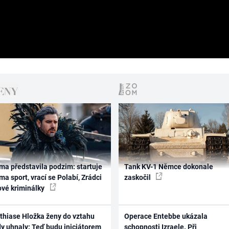
ma představila podzim: startuje
Tank KV-1 Němce dokonale
ma sport, vrací se Polabí, Zrádci
zaskočil
ové kriminálky
thiase Hložka ženy do vztahu
Operace Entebbe ukázala
dy uhnaly: Teď budu iniciátorem
schopnosti Izraele. Při