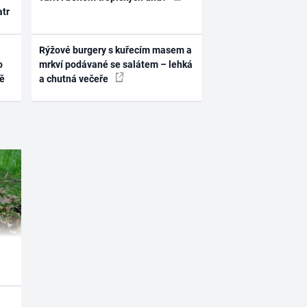
atr
Rýžové burgery s kuřecím masem a
o
mrkví podávané se salátem – lehká
ně
a chutná večeře