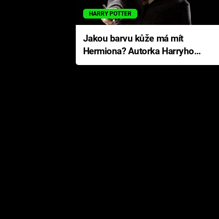
HARRY POTTER
Jakou barvu kůže má mít
Hermiona? Autorka Harryho
Pottera přišla s ráznou
odpovědí