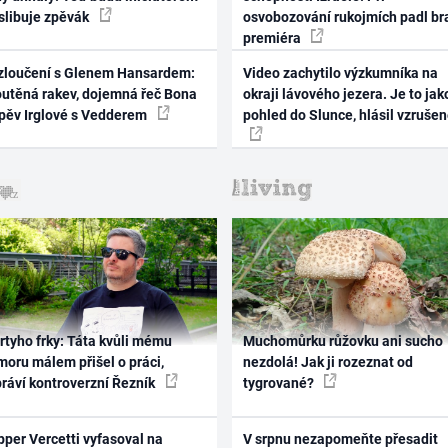
 slibuje zpěvák
osvobozování rukojmích padl br
premiéra
zloučení s Glenem Hansardem:
Video zachytilo výzkumníka na
outěná rakev, dojemná řeč Bona
okraji lávového jezera. Je to jak
zpěv Irglové s Vedderem
pohled do Slunce, hlásil vzruše
rtyho frky: Táta kvůli mému
Muchomůrku růžovku ani sucho
oru málem přišel o práci,
nezdolá! Jak ji rozeznat od
práví kontroverzní Řezník
tygrované?
per Vercetti vyfasoval na
V srpnu nezapomeňte přesadit