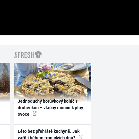
Jednoduchý borůvkový koláč s
drobenkou – vláčný moučník plný
ovoce
Léto bez přehřáté kuchyně. Jak
vařit i během tropických dnů?