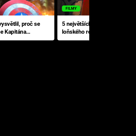
FILMY
ysvětlil, proč se
5 největších propadáků
le Kapitána
loňského roku: Disney na
jediné katastrofě prodělal 200
milionů dolarů