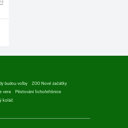
dy budou volby
ZOO Nové začátky
e vera
Pěstování lichořeřišnice
ý koláč