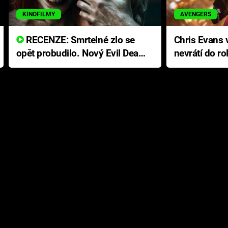
KINOFILMY
AVENGERS
RECENZE: Smrtelné zlo se
Chris Evans v
opět probudilo. Nový Evil Dead
nevrátí do ro
přichází s neodolatelnou
Ameriky
hororovou nabídkou