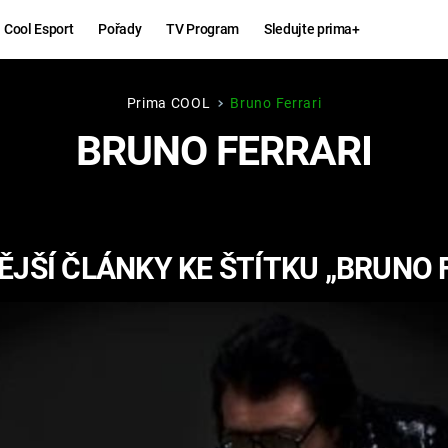
Cool Esport
Pořady
TV Program
Sledujte prima+
Prima COOL
Bruno Ferrari
Hry
Zábava
BRUNO FERRARI
MAFIA
ZÁBAVN
GALERI
GTA 6
NEJLEP
JŠÍ ČLÁNKY KE ŠTÍTKU „BRUNO 
KINGDOM
KOMEDI
COME:
DELIVERANCE
CHUCK
NORRIS
ESPORT
DEADP