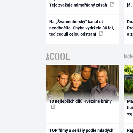
Tejc zvažuje mimořádný zásah
já,
Na „Švarcenberský“ kanál už
Ro
neodbočíte. Chyba vydržela 30 let,
Pr
teď ceduli celou odstraní
a 
10 nejlepších dílů Hvězdné brány
Ma
hum
vy
TOP filmy a seriály podle mladých
Rap