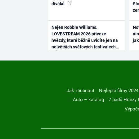
diváků
Slo
ze
Nejen Robbie Williams.
No
LOVESTREAM 2026 přiveze
ním
hvězdy, které běžně uvidíte jen na
ja
největších světových festivalech
Jak zhubnout
Nejlepší filmy 2024
Auto – katalog
7 pádů Honzy 
Výpoče