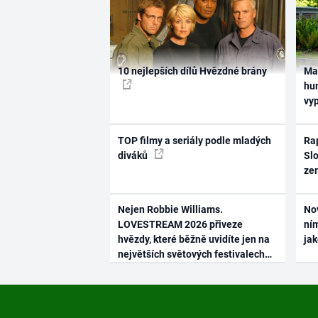
10 nejlepších dílů Hvězdné brány
Ma
hum
vy
TOP filmy a seriály podle mladých
Rap
diváků
Slo
ze
Nejen Robbie Williams.
No
LOVESTREAM 2026 přiveze
ním
hvězdy, které běžně uvidíte jen na
ja
největších světových festivalech