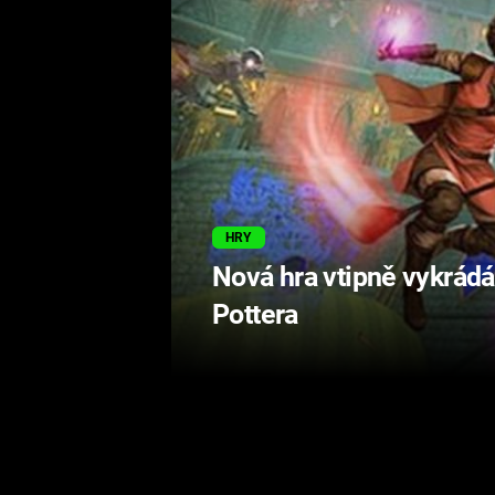
HRY
Nová hra vtipně vykrádá
Pottera