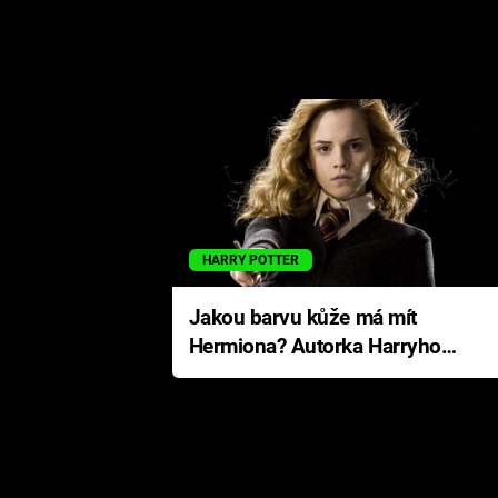
HARRY POTTER
Jakou barvu kůže má mít
Hermiona? Autorka Harryho
Pottera přišla s ráznou
odpovědí