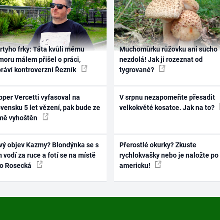
rtyho frky: Táta kvůli mému
Muchomůrku růžovku ani sucho
oru málem přišel o práci,
nezdolá! Jak ji rozeznat od
práví kontroverzní Řezník
tygrované?
per Vercetti vyfasoval na
V srpnu nezapomeňte přesadit
vensku 5 let vězení, pak bude ze
velkokvěté kosatce. Jak na to?
mě vyhoštěn
vý objev Kazmy? Blondýnka se s
Přerostlé okurky? Zkuste
 vodí za ruce a fotí se na místě
rychlokvašky nebo je naložte po
ko Rosecká
americku!