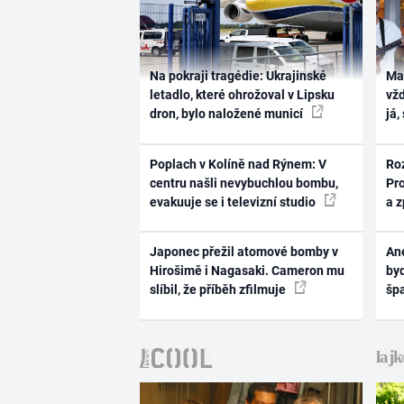
Na pokraji tragédie: Ukrajinské
Ma
letadlo, které ohrožoval v Lipsku
vž
dron, bylo naložené municí
já,
Poplach v Kolíně nad Rýnem: V
Ro
centru našli nevybuchlou bombu,
Pr
evakuuje se i televizní studio
a 
Japonec přežil atomové bomby v
Ane
Hirošimě i Nagasaki. Cameron mu
byd
slíbil, že příběh zfilmuje
šp