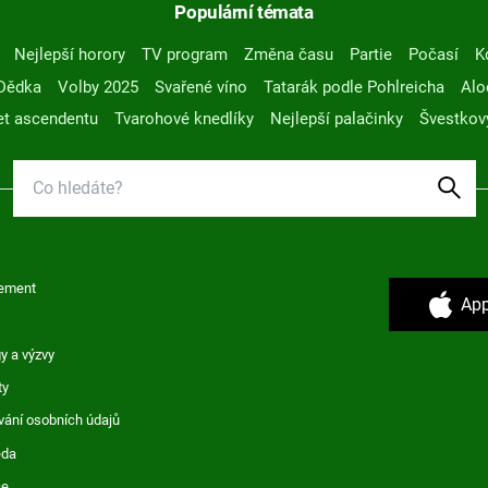
Populární témata
Nejlepší horory
TV program
Změna času
Partie
Počasí
K
Dědka
Volby 2025
Svařené víno
Tatarák podle Pohlreicha
Alo
t ascendentu
Tvarohové knedlíky
Nejlepší palačinky
Švestkov
ement
App
y a výzvy
ty
vání osobních údajů
ěda
ce