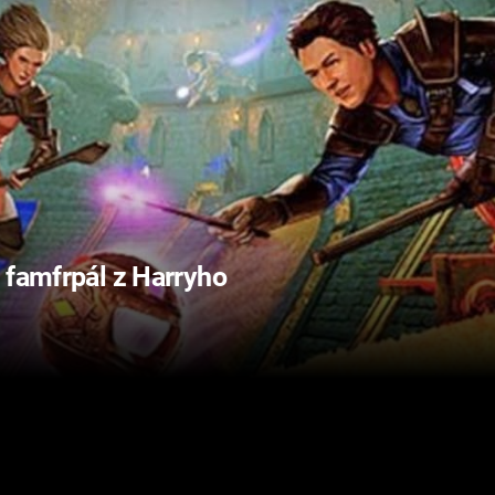
 famfrpál z Harryho