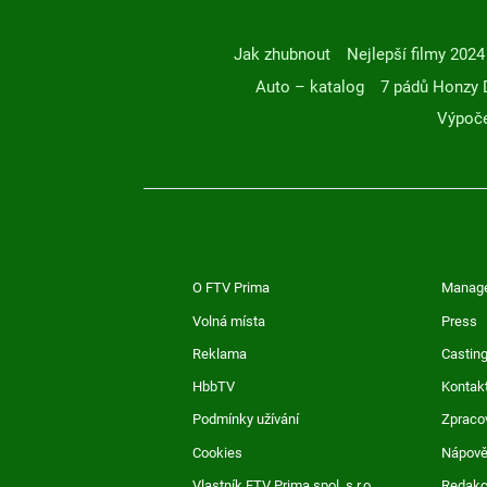
Jak zhubnout
Nejlepší filmy 2024
Auto – katalog
7 pádů Honzy 
Výpoče
O FTV Prima
Manag
Volná místa
Press
Reklama
Casting
HbbTV
Kontak
Podmínky užívání
Zpraco
Cookies
Nápov
Vlastník FTV Prima spol. s r.o.
Redak