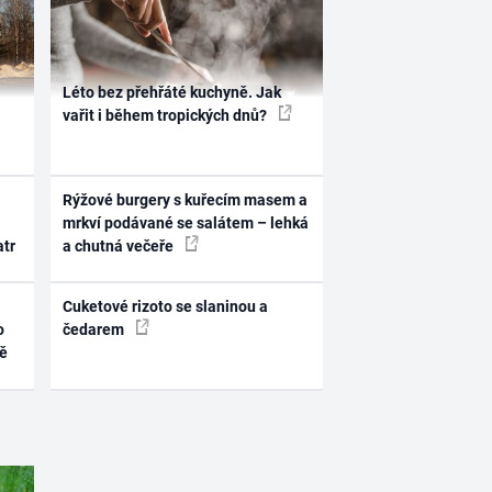
Léto bez přehřáté kuchyně. Jak
vařit i během tropických dnů?
Rýžové burgery s kuřecím masem a
mrkví podávané se salátem – lehká
atr
a chutná večeře
Cuketové rizoto se slaninou a
o
čedarem
ně