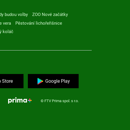
dy budou volby
ZOO Nové začátky
e vera
Pěstování lichořeřišnice
ý koláč
 Store
Google Play
© FTV Prima spol. s r.o.