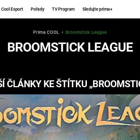
Cool Esport
Pořady
TV Program
Sledujte prima+
Prima COOL
Broomstick League
Hry
Zábava
BROOMSTICK LEAGUE
MAFIA
ZÁBAVN
GALERI
GTA 6
NEJLEP
Í ČLÁNKY KE ŠTÍTKU „BROOMSTI
KINGDOM
KOMEDI
COME:
DELIVERANCE
CHUCK
NORRIS
ESPORT
DEADP