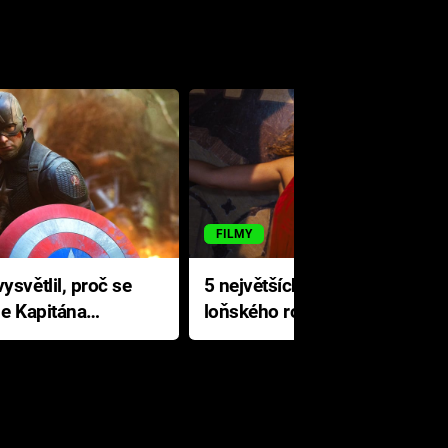
FILMY
ysvětlil, proč se
5 největších propadáků
le Kapitána
loňského roku: Disney na
jediné katastrofě prodělal 200
milionů dolarů