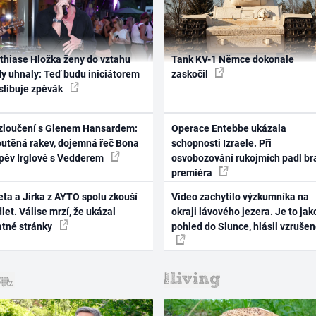
thiase Hložka ženy do vztahu
Tank KV-1 Němce dokonale
dy uhnaly: Teď budu iniciátorem
zaskočil
 slibuje zpěvák
zloučení s Glenem Hansardem:
Operace Entebbe ukázala
outěná rakev, dojemná řeč Bona
schopnosti Izraele. Při
zpěv Irglové s Vedderem
osvobozování rukojmích padl br
premiéra
ta a Jirka z AYTO spolu zkouší
Video zachytilo výzkumníka na
let. Válise mrzí, že ukázal
okraji lávového jezera. Je to jak
atné stránky
pohled do Slunce, hlásil vzruše