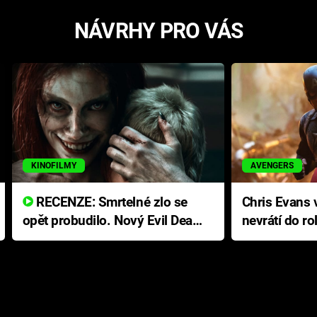
NÁVRHY PRO VÁS
KINOFILMY
AVENGERS
RECENZE: Smrtelné zlo se
Chris Evans v
opět probudilo. Nový Evil Dead
nevrátí do ro
přichází s neodolatelnou
Ameriky
hororovou nabídkou