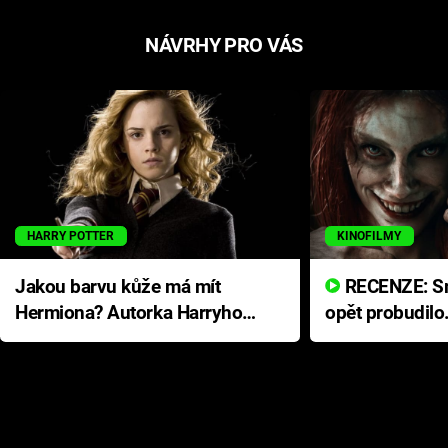
NÁVRHY PRO VÁS
HARRY POTTER
KINOFILMY
Jakou barvu kůže má mít
RECENZE: Smrtelné zlo se
Hermiona? Autorka Harryho
opět probudilo
Pottera přišla s ráznou
přichází s neo
odpovědí
hororovou nab