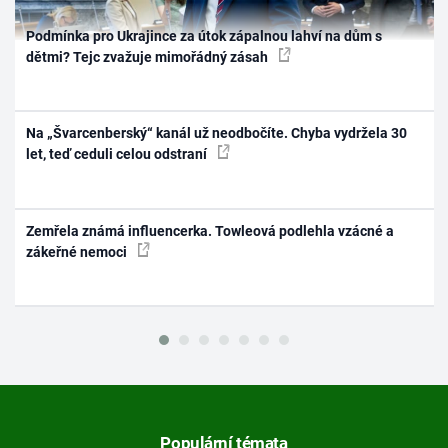
Podmínka pro Ukrajince za útok zápalnou lahví na dům s
dětmi? Tejc zvažuje mimořádný zásah
Na „Švarcenberský“ kanál už neodbočíte. Chyba vydržela 30
let, teď ceduli celou odstraní
Zemřela známá influencerka. Towleová podlehla vzácné a
zákeřné nemoci
Populární témata