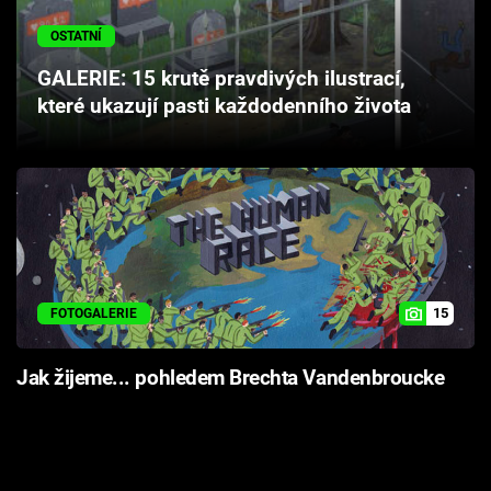
Cool Esport
OSTATNÍ
Pořady
GALERIE: 15 krutě pravdivých ilustrací,
které ukazují pasti každodenního života
TV Program
Sledujte prima+
Přihlášení
15
FOTOGALERIE
Sledujte nás
Jak žijeme... pohledem Brechta Vandenbroucke