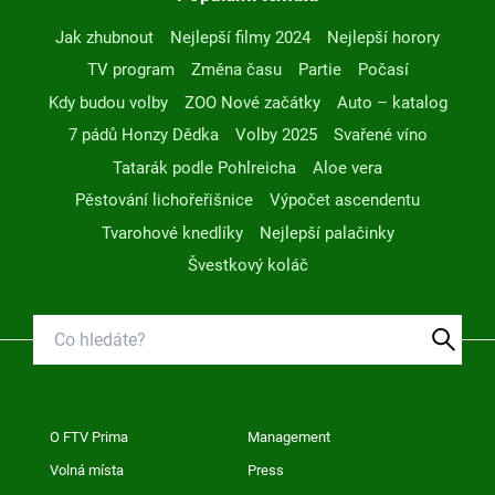
Jak zhubnout
Nejlepší filmy 2024
Nejlepší horory
TV program
Změna času
Partie
Počasí
Kdy budou volby
ZOO Nové začátky
Auto – katalog
7 pádů Honzy Dědka
Volby 2025
Svařené víno
Tatarák podle Pohlreicha
Aloe vera
Pěstování lichořeřišnice
Výpočet ascendentu
Tvarohové knedlíky
Nejlepší palačinky
Švestkový koláč
O FTV Prima
Management
Volná místa
Press