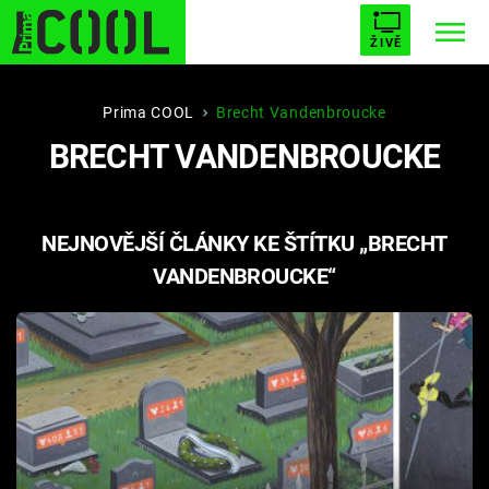
ŽIVĚ
STARHOUSE
BUFFY, PŘEMOŽITELKA UPÍRŮ
Trendy:
Prima COOL
Brecht Vandenbroucke
BRECHT VANDENBROUCKE
ESCAPE
PLNEJ KOTEL
AVENGERS 5
NEJNOVĚJŠÍ ČLÁNKY KE ŠTÍTKU „BRECHT
VANDENBROUCKE“
Témata
Filmy
Seriály
Hry