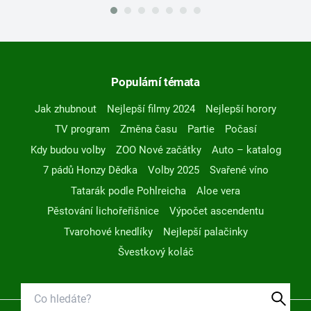
Populární témata
Jak zhubnout
Nejlepší filmy 2024
Nejlepší horory
TV program
Změna času
Partie
Počasí
Kdy budou volby
ZOO Nové začátky
Auto – katalog
7 pádů Honzy Dědka
Volby 2025
Svařené víno
Tatarák podle Pohlreicha
Aloe vera
Pěstování lichořeřišnice
Výpočet ascendentu
Tvarohové knedlíky
Nejlepší palačinky
Švestkový koláč