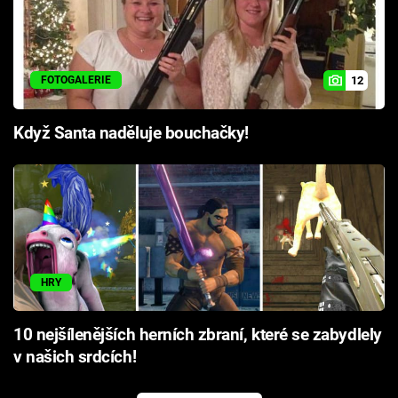
12
FOTOGALERIE
Když Santa naděluje bouchačky!
HRY
10 nejšílenějších herních zbraní, které se zabydlely
v našich srdcích!