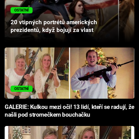
Cool Esport
OSTATNÍ
Pořady
20 vtipných portrétů amerických
prezidentů, když bojují za vlast
TV Program
Sledujte prima+
Přihlášení
OSTATNÍ
Sledujte nás
GALERIE: Kulkou mezi oči! 13 lidí, kteří se radují, že
našli pod stromečkem bouchačku