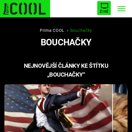
ŽIVĚ
STARHOUSE
BUFFY, PŘEMOŽITELKA UPÍRŮ
Trendy:
Prima COOL
bouchačky
BOUCHAČKY
ESCAPE
PLNEJ KOTEL
AVENGERS 5
NEJNOVĚJŠÍ ČLÁNKY KE ŠTÍTKU
„BOUCHAČKY“
Témata
Filmy
Seriály
Hry