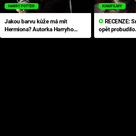
HARRY POTTER
KINOFILMY
Jakou barvu kůže má mít
RECENZE: Smrtelné zlo se
Hermiona? Autorka Harryho
opět probudilo
Pottera přišla s ráznou
přichází s neo
odpovědí
hororovou nab