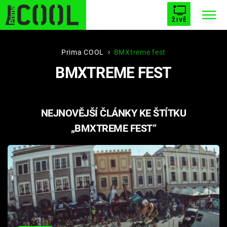
ŽIVĚ
STARHOUSE
BUFFY, PŘEMOŽITELKA UPÍRŮ
Trendy:
Prima COOL
BMXtreme fest
BMXTREME FEST
ESCAPE
PLNEJ KOTEL
AVENGERS 5
NEJNOVĚJŠÍ ČLÁNKY KE ŠTÍTKU
„BMXTREME FEST“
Témata
Filmy
Seriály
Hry