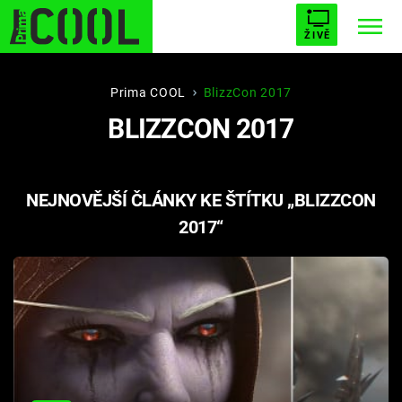
ŽIVĚ
STARHOUSE
BUFFY, PŘEMOŽITELKA UPÍRŮ
Trendy:
Prima COOL
BlizzCon 2017
BLIZZCON 2017
ESCAPE
PLNEJ KOTEL
AVENGERS 5
NEJNOVĚJŠÍ ČLÁNKY KE ŠTÍTKU „BLIZZCON
2017“
Témata
Filmy
Seriály
Hry