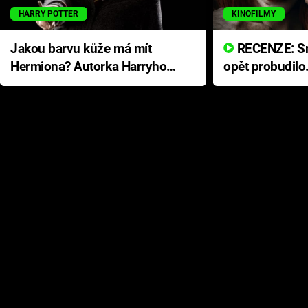
HARRY POTTER
KINOFILMY
Jakou barvu kůže má mít
RECENZE: Smrtelné zlo se
Hermiona? Autorka Harryho
opět probudilo
Pottera přišla s ráznou
přichází s neo
odpovědí
hororovou nab