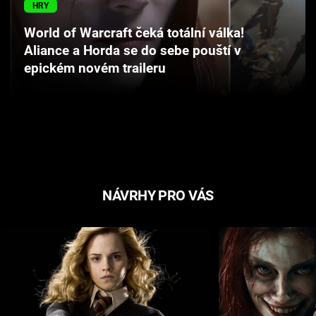
HRY
Cool Esport
World of Warcraft čeká totální válka!
Pořady
Aliance a Horda se do sebe pouští v
epickém novém traileru
TV Program
Sledujte prima+
Přihlášení
NÁVRHY PRO VÁS
Sledujte nás