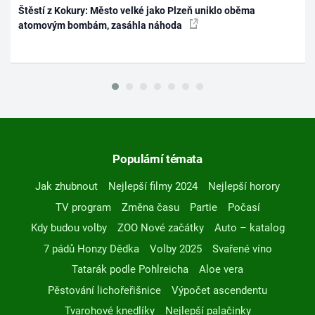
Štěstí z Kokury: Město velké jako Plzeň uniklo oběma
atomovým bombám, zasáhla náhoda
Populární témata
Jak zhubnout
Nejlepší filmy 2024
Nejlepší horory
TV program
Změna času
Partie
Počasí
Kdy budou volby
ZOO Nové začátky
Auto – katalog
7 pádů Honzy Dědka
Volby 2025
Svařené víno
Tatarák podle Pohlreicha
Aloe vera
Pěstování lichořeřišnice
Výpočet ascendentu
Tvarohové knedlíky
Nejlepší palačinky