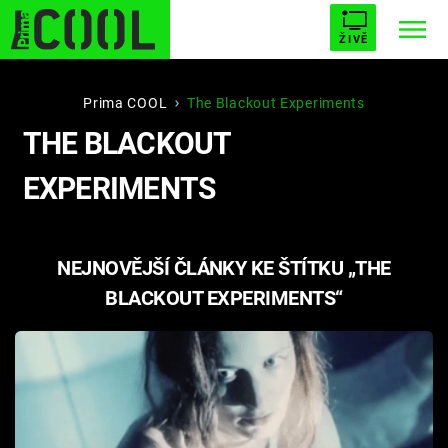
ŽIVĚ
STARHOUSE
BUFFY, PŘEMOŽITELKA UPÍRŮ
Trendy:
Prima COOL
The Blackout Experiments
THE BLACKOUT
ESCAPE
PLNEJ KOTEL
AVENGERS 5
EXPERIMENTS
NEJNOVĚJŠÍ ČLÁNKY KE ŠTÍTKU „THE
Témata
BLACKOUT EXPERIMENTS“
Filmy
Seriály
Hry