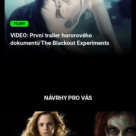
Cool Esport
Pořady
FILMY
VIDEO: První trailer hororového
TV Program
dokumentu The Blackout Experiments
Sledujte prima+
Přihlášení
Sledujte nás
NÁVRHY PRO VÁS