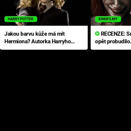
HARRY POTTER
KINOFILMY
Jakou barvu kůže má mít
RECENZE: Smrtelné zlo se
Hermiona? Autorka Harryho
opět probudilo
Pottera přišla s ráznou
přichází s neo
odpovědí
hororovou nab