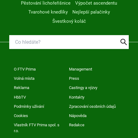
Pěstování lichořeřišnice
Výpočet ascendentu
Tvarohové knedlíky
Nejlepší palačinky
Švestkový koláč
O FTV Prima
Management
Volná místa
Press
Reklama
Castingy a výzvy
HbbTV
Kontakty
Podmínky užívání
Zpracování osobních údajů
Cookies
Nápověda
Vlastník FTV Prima spol. s
Redakce
r.o.