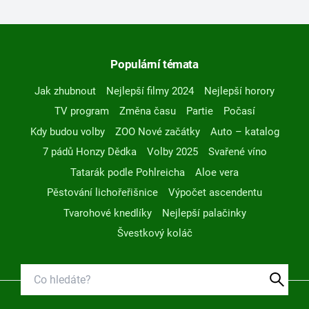
Populární témata
Jak zhubnout
Nejlepší filmy 2024
Nejlepší horory
TV program
Změna času
Partie
Počasí
Kdy budou volby
ZOO Nové začátky
Auto – katalog
7 pádů Honzy Dědka
Volby 2025
Svařené víno
Tatarák podle Pohlreicha
Aloe vera
Pěstování lichořeřišnice
Výpočet ascendentu
Tvarohové knedlíky
Nejlepší palačinky
Švestkový koláč