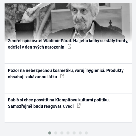
Zemřel spisovatel Vladimír Páral. Na jeho knihy se stály fronty,
odešel v den svých narozenin
Pozor na nebezpečnou kosmetiku, varují hygienici. Produkty
obsahují zakázanou látku
Babiš si chce posvítit na Klempířovu kulturní politiku.
Samozřejmě budu reagovat, uvedl