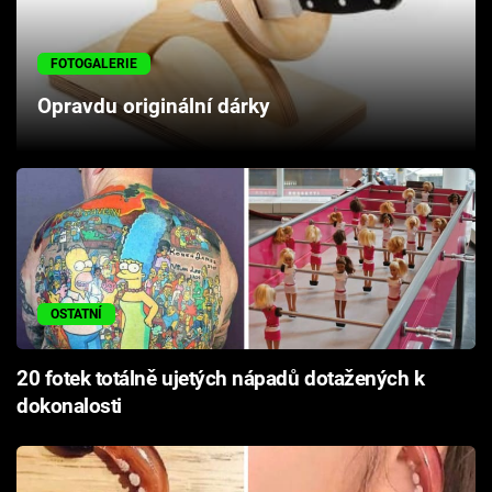
Cool Esport
FOTOGALERIE
Pořady
Opravdu originální dárky
TV Program
Sledujte prima+
Přihlášení
OSTATNÍ
Sledujte nás
20 fotek totálně ujetých nápadů dotažených k
dokonalosti