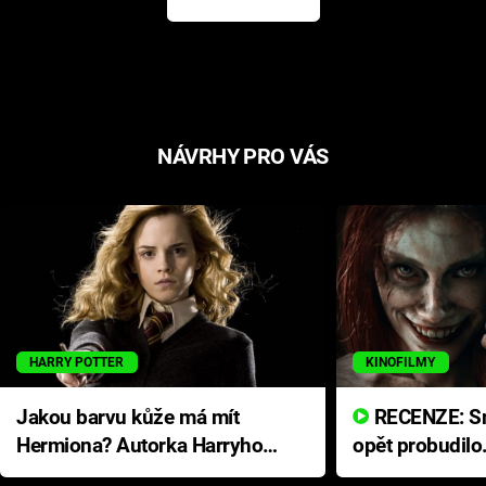
NÁVRHY PRO VÁS
HARRY POTTER
KINOFILMY
Jakou barvu kůže má mít
RECENZE: Smrtelné zlo se
Hermiona? Autorka Harryho
opět probudilo
Pottera přišla s ráznou
přichází s neo