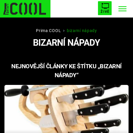
ŽIVĚ
STARHOUSE
BUFFY, PŘEMOŽITELKA UPÍRŮ
Trendy:
Prima COOL
bizarní nápady
BIZARNÍ NÁPADY
ESCAPE
PLNEJ KOTEL
AVENGERS 5
NEJNOVĚJŠÍ ČLÁNKY KE ŠTÍTKU „BIZARNÍ
NÁPADY“
Témata
Filmy
Seriály
Hry